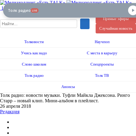
12+
Толк радио
LIVE
Прямые эфиры
Случайная новость
Толковости
Научпоп
Учись как надо
С места в карьеру
Слово школам
Спецпроекты
Толк радио
Толк ТВ
Анонсы
Толк радио: новости музыки. Туфли Майкла Джексона. Ринго
Старр – новый клип. Мини-альбом в плейлист.
26 апреля 2018
Редакция