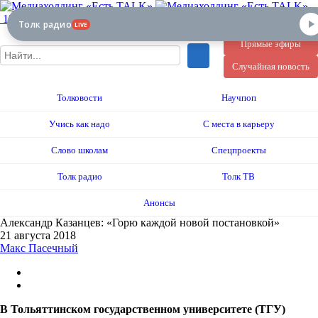
12+
Толк радио
LIVE
Прямые эфиры
Случайная новость
Толковости
Научпоп
Учись как надо
С места в карьеру
Слово школам
Спецпроекты
Толк радио
Толк ТВ
Анонсы
Александр Казанцев: «Горю каждой новой постановкой»
21 августа 2018
Макс Пасечный
В Тольяттинском государственном университете (ТГУ)