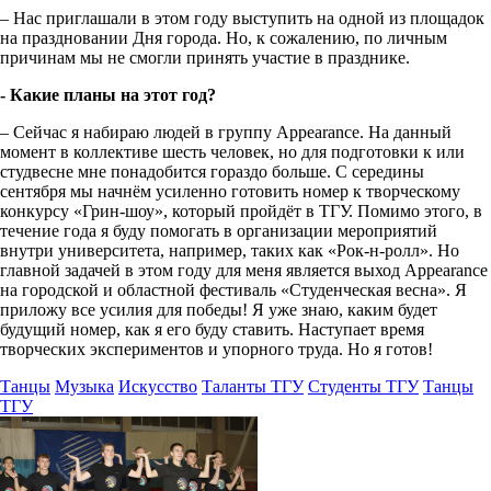
– Нас приглашали в этом году выступить на одной из площадок
на праздновании Дня города. Но, к сожалению, по личным
причинам мы не смогли принять участие в празднике.
- Какие планы на этот год?
– Сейчас я набираю людей в группу Appearance. На данный
момент в коллективе шесть человек, но для подготовки к или
студвесне мне понадобится гораздо больше. С середины
сентября мы начнём усиленно готовить номер к творческому
конкурсу «Грин-шоу», который пройдёт в ТГУ. Помимо этого, в
течение года я буду помогать в организации мероприятий
внутри университета, например, таких как «Рок-н-ролл». Но
главной задачей в этом году для меня является выход Appearance
на городской и областной фестиваль «Студенческая весна». Я
приложу все усилия для победы! Я уже знаю, каким будет
будущий номер, как я его буду ставить. Наступает время
творческих экспериментов и упорного труда. Но я готов!
Танцы
Музыка
Искусство
Таланты ТГУ
Студенты ТГУ
Танцы
ТГУ