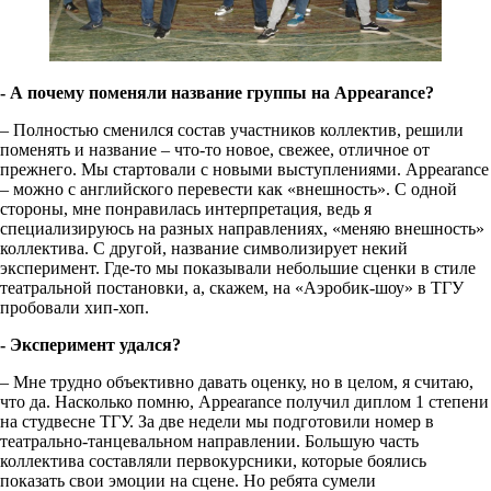
- А почему поменяли название группы на Appearance?
– Полностью сменился состав участников коллектив, решили
поменять и название – что-то новое, свежее, отличное от
прежнего. Мы стартовали с новыми выступлениями. Appearance
– можно с английского перевести как «внешность». С одной
стороны, мне понравилась интерпретация, ведь я
специализируюсь на разных направлениях, «меняю внешность»
коллектива. С другой, название символизирует некий
эксперимент. Где-то мы показывали небольшие сценки в стиле
театральной постановки, а, скажем, на «Аэробик-шоу» в ТГУ
пробовали хип-хоп.
- Эксперимент удался?
– Мне трудно объективно давать оценку, но в целом, я считаю,
что да. Насколько помню, Appearance получил диплом 1 степени
на студвесне ТГУ. За две недели мы подготовили номер в
театрально-танцевальном направлении. Большую часть
коллектива составляли первокурсники, которые боялись
показать свои эмоции на сцене. Но ребята сумели