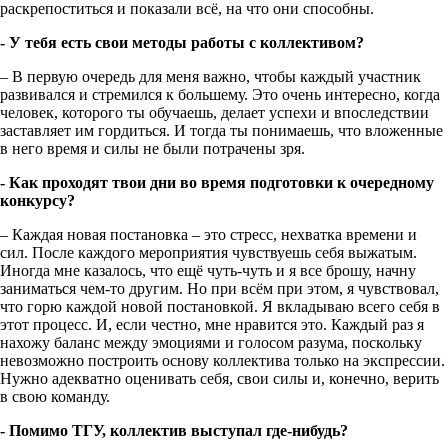
раскрепоститься и показали всё, на что они способны.
- У тебя есть свои методы работы с коллективом?
– В первую очередь для меня важно, чтобы каждый участник
развивался и стремился к большему. Это очень интересно, когда
человек, которого ты обучаешь, делает успехи и впоследствии
заставляет им гордиться. И тогда ты понимаешь, что вложенные
в него время и силы не были потрачены зря.
- Как проходят твои дни во время подготовки к очередному
конкурсу?
– Каждая новая постановка – это стресс, нехватка времени и
сил. После каждого мероприятия чувствуешь себя выжатым.
Иногда мне казалось, что ещё чуть-чуть и я все брошу, начну
заниматься чем-то другим. Но при всём при этом, я чувствовал,
что горю каждой новой постановкой. Я вкладываю всего себя в
этот процесс. И, если честно, мне нравится это. Каждый раз я
нахожу баланс между эмоциями и голосом разума, поскольку
невозможно построить основу коллектива только на экспрессии.
Нужно адекватно оценивать себя, свои силы и, конечно, верить
в свою команду.
- Помимо ТГУ, коллектив выступал где-нибудь?