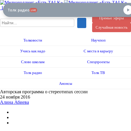
12+
Толк радио
LIVE
Прямые эфиры
Случайная новость
Толковости
Научпоп
Учись как надо
С места в карьеру
Слово школам
Спецпроекты
Толк радио
Толк ТВ
Анонсы
Авторская программа о стереотипах сессии
24 ноября 2016
Алина Абиева