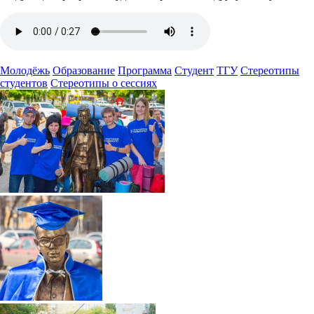
Молодёжь
Образование
Программа
Студент
ТГУ
Стереотипы
студентов
Стереотипы о сессиях