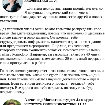
информатики ТГУ:
– Для меня период адаптации прошёл незаметно.
Я вступила в студенческий совет моего
института и благодаря этому нашла множество друзей и новых
увлечений.
Для успешной учёбы очень важно грамотно распределять своё
время. Заведите ежедневник, потому что невозможно удержать в
голове тысячу и одно задание. Он поможет тебе
структурировать информацию, напомнит о домашнем задании
или предстоящем мероприятии. Ещё мне, как человеку,
которому сложно сконцентрироваться, помогает специальный
таймер Pomodoro. Например, ты заводишь таймер на 40 минут
для выполнения задания, затем делаешь 20-минутный перерыв и
снова приступаешь к работе.
Главное, помни: университет – это новая глава в твоей жизни, и
только ты решаешь, какой она будет. Если хочешь петь – иди и
пой. Если хочешь заниматься научной деятельностью – иди и
пиши. Если есть идеи для нового проекта – реализуй, тебе
помогут. Все дороги для тебя открыты, поэтому и ты будь
открыт новому.
Александр Москотин, студент 4-го курса
института химии и энергетики ТГУ: