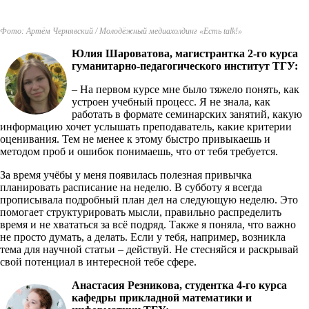
Фото: Артём Чернявский / Молодёжный медиахолдинг «Есть talk!»
Юлия Шароватова, магистрантка 2-го курса
гуманитарно-педагогического институт ТГУ:
– На первом курсе мне было тяжело понять, как
устроен учебный процесс. Я не знала, как
работать в формате семинарских занятий, какую
информацию хочет услышать преподаватель, какие критерии
оценивания. Тем не менее к этому быстро привыкаешь и
методом проб и ошибок понимаешь, что от тебя требуется.
За время учёбы у меня появилась полезная привычка
планировать расписание на неделю. В субботу я всегда
прописывала подробный план дел на следующую неделю. Это
помогает структурировать мысли, правильно распределить
время и не хвататься за всё подряд. Также я поняла, что важно
не просто думать, а делать. Если у тебя, например, возникла
тема для научной статьи – действуй. Не стесняйся и раскрывай
свой потенциал в интересной тебе сфере.
Анастасия Резникова, студентка 4-го курса
кафедры прикладной математики и