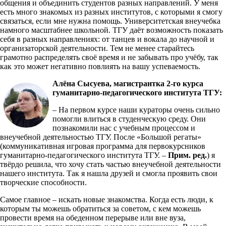
общения и объединить студентов разных направлений. У меня
есть много знакомых из разных институтов, с которыми я смогу
связаться, если мне нужна помощь. Университетская внеучебка
намного масштабнее школьной. ТГУ даёт возможность показать
себя в разных направлениях: от танцев и вокала до научной и
организаторской деятельности. Тем не менее старайтесь
грамотно распределять своё время и не забывать про учёбу, так
как это может негативно повлиять на вашу успеваемость.
Алёна Сысуева, магистрантка 2-го курса
гуманитарно-педагогического института ТГУ:
– На первом курсе наши кураторы очень сильно
помогли влиться в студенческую среду. Они
познакомили нас с учебным процессом и
внеучебной деятельностью ТГУ. После «Большой регаты»
(коммуникативная игровая программа для первокурсников
гуманитарно-педагогического института ТГУ. –
Прим. ред.
) я
твёрдо решила, что хочу стать частью внеучебной деятельности
нашего института. Так я нашла друзей и смогла проявить свои
творческие способности.
Самое главное – искать новые знакомства. Когда есть люди, к
которым ты можешь обратиться за советом, с кем можешь
провести время на обеденном перерыве или вне вуза,