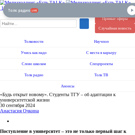
12+
Толк радио
LIVE
Прямые эфиры
Случайная новость
Толковости
Научпоп
Учись как надо
С места в карьеру
Слово школам
Спецпроекты
Толк радио
Толк ТВ
Анонсы
«Будь открыт новому». Студенты ТГУ – об адаптации к
университетской жизни
30 сентября 2024
Анастасия Очкина
Поступление в университет – это не только первый шаг к