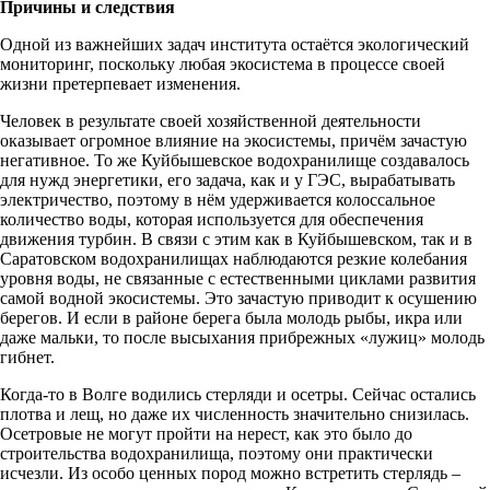
Причины и следствия
Одной из важнейших задач института остаётся экологический
мониторинг, поскольку любая экосистема в процессе своей
жизни претерпевает изменения.
Человек в результате своей хозяйственной деятельности
оказывает огромное влияние на экосистемы, причём зачастую
негативное. То же Куйбышевское водохранилище создавалось
для нужд энергетики, его задача, как и у ГЭС, вырабатывать
электричество, поэтому в нём удерживается колоссальное
количество воды, которая используется для обеспечения
движения турбин. В связи с этим как в Куйбышевском, так и в
Саратовском водохранилищах наблюдаются резкие колебания
уровня воды, не связанные с естественными циклами развития
самой водной экосистемы. Это зачастую приводит к осушению
берегов. И если в районе берега была молодь рыбы, икра или
даже мальки, то после высыхания прибрежных «лужиц» молодь
гибнет.
Когда-то в Волге водились стерляди и осетры. Сейчас остались
плотва и лещ, но даже их численность значительно снизилась.
Осетровые не могут пройти на нерест, как это было до
строительства водохранилища, поэтому они практически
исчезли. Из особо ценных пород можно встретить стерлядь –