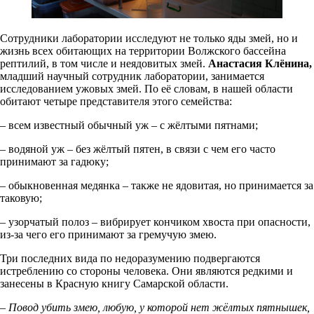
Сотрудники лаборатории исследуют не только яды змей, но и
жизнь всех обитающих на территории Волжского бассейна
рептилий, в том числе и неядовитых змей.
Анастасия Клёнина,
младший научный сотрудник лаборатории, занимается
исследованием ужовых змей. По её словам, в нашей области
обитают четыре представителя этого семейства:
– всем известный обычный уж – с жёлтыми пятнами;
– водяной уж – без жёлтый пятен, в связи с чем его часто
принимают за гадюку;
– обыкновенная медянка – также не ядовитая, но принимается за
таковую;
– узорчатый полоз – вибрирует кончиком хвоста при опасности,
из-за чего его принимают за гремучую змею.
Три последних вида по недоразумению подвергаются
истреблению со стороны человека. Они являются редкими и
занесены в Красную книгу Самарской области.
– Повод убить змею, любую, у которой нет жёлтых пятнышек,