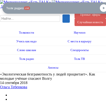
12+
Толк радио
LIVE
Прямые эфиры
Случайная новость
Толковости
Научпоп
Учись как надо
С места в карьеру
Слово школам
Спецпроекты
Толк радио
Толк ТВ
Анонсы
«Экологическая безграмотность у людей процветает». Как
молодые учёные спасают Волгу
14 сентября 2018
Ольга Тебенкова