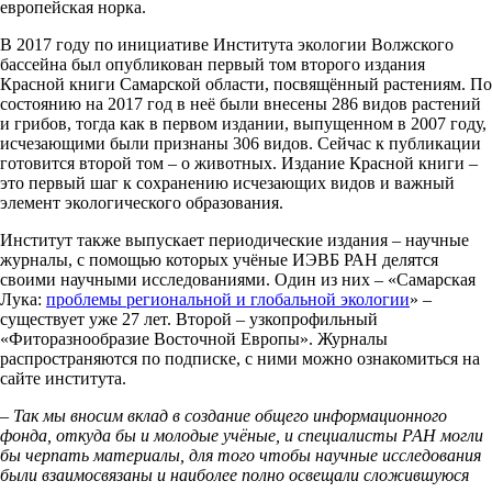
европейская норка.
В 2017 году по инициативе Института экологии Волжского
бассейна был опубликован первый том второго издания
Красной книги Самарской области, посвящённый растениям. По
состоянию на 2017 год в неё были внесены 286 видов растений
и грибов, тогда как в первом издании, выпущенном в 2007 году,
исчезающими были признаны 306 видов. Сейчас к публикации
готовится второй том – о животных. Издание Красной книги –
это первый шаг к сохранению исчезающих видов и важный
элемент экологического образования.
Институт также выпускает периодические издания – научные
журналы, с помощью которых учёные ИЭВБ РАН делятся
своими научными исследованиями. Один из них – «Самарская
Лука:
проблемы региональной и глобальной экологии
» –
существует уже 27 лет. Второй – узкопрофильный
«Фиторазнообразие Восточной Европы». Журналы
распространяются по подписке, с ними можно ознакомиться на
сайте института.
–
Так
мы вносим вклад в создание общего информационного
фонда, откуда бы и молодые учёные, и специалисты РАН могли
бы черпать материалы, для того чтобы научные исследования
были взаимосвязаны и наиболее полно освещали сложившуюся