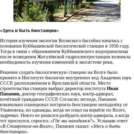
«Здесь и быть биостанции»
История изучения экологии Волжского бассейна началась с
основания Куйбышевской биологической станции в 1956 году.
Тогда в связи с образованием Куйбышевского водохранилища
после возведения Жигулёвской гидроэлектростанции возникла
необходимость изучения изменений в экосистеме реки.
Решение создать биологическую станцию на Волге было
принято в Институте биологии внутренних вод Академии наук
СССР, расположенном в Ярославской области. Место
строительства станции выбрал директор института
Иван
Папанин,
доктор географических наук, контр-адмирал,
почётный гражданин СССР. Согласно легенде, Папанин
изначально планировал построить биостанцию неподалёку от
Ульяновска, но однажды, когда он плыл на корабле по Волге,
задремал. Никто не решился разбудить контр-адмирала, а когда
тот проснулся, спросил:
«Где мы находимся?».
Услышав ответ
«В Ставрополе-на-Волге»,
Папанин сказал:
«Здесь и быть
биостанции».