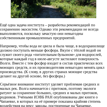
Ещё одна задача института – разработка рекомендаций по
сохранению экосистем. Однако эти рекомендации не всегда
выполняются, поскольку зачастую они невыгодны
собственникам промышленных предприятий.
Например, чтобы вода не цвела и была чище, в водохранилище
должно поступать меньше фосфора. Вкупе с тёплой водой он
служит своего рода «питательным бульоном» для водорослей,
которые каждый год в июле-августе застилают поверхность
Волги. Вместе с тем фосфор входит в состав практически всех
моющих средств, и их производителям невыгодно менять цикл
производства. (К слову, в других странах моющие средства
делают на другой основе, без фосфора.)
Серьёзное внимание институт уделяет проблемам средних и
малых рек. Волга начинается с притоков, поэтому экологи
ратуют за сохранение больших, средних и малых притоков,
родников. Учёными ИЭВБ РАН опубликованы две книги о
Чапаевке, в которых на её примере показана крайняя степень
воздействия на реку: заводы, построенные на Чапаевке,