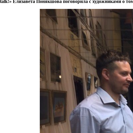
talk!» Елизавета Понякшова поговорила с художниками о том