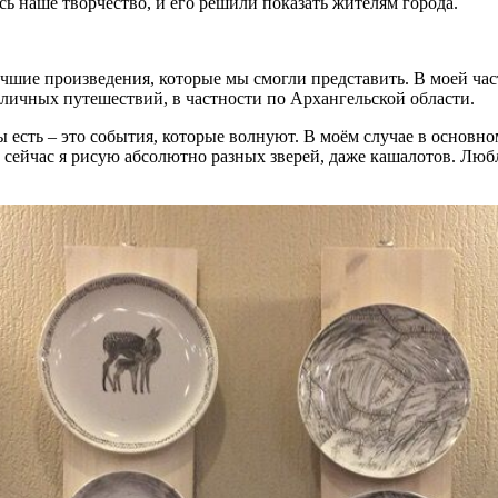
ь наше творчество, и его решили показать жителям города.
чшие произведения, которые мы смогли представить. В моей час
азличных путешествий, в частности по Архангельской области.
ы есть – это события, которые волнуют. В моём случае в основн
 сейчас я рисую абсолютно разных зверей, даже кашалотов. Любл