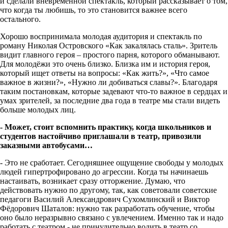
и сделали вневременной спектакль, который рассказывает о том,
что когда ты любишь, то это становится важнее всего
остального.
Хорошо воспринимала молодая аудитория и спектакль по
роману Николая Островского «Как закалялась сталь». Зритель
видит главного героя – простого парня, которого обманывают.
Для молодёжи это очень близко. Близка им и история героя,
который ищет ответы на вопросы: «Как жить?», «Что самое
важное в жизни?», «Нужно ли добиваться славы?». Благодаря
таким постановкам, которые задевают что-то важное в сердцах и
умах зрителей, за последние два года в театре мы стали видеть
больше молодых лиц.
- Может, стоит вспомнить практику, когда школьников и
студентов настойчиво приглашали в театр, привозили
заказными автобусами…
- Это не сработает. Сегодняшнее ощущение свободы у молодых
людей гипертрофировано до агрессии. Когда ты начинаешь
настаивать, возникает сразу отторжение. Думаю, что
действовать нужно по другому, так, как советовали советские
педагоги Василий Александрович Сухомлинский и Виктор
Фёдорович Шаталов: нужно так разработать обучение, чтобы
оно было неразрывно связано с увлечением. Именно так и надо
работать с театром - не принудительно водить в театр со