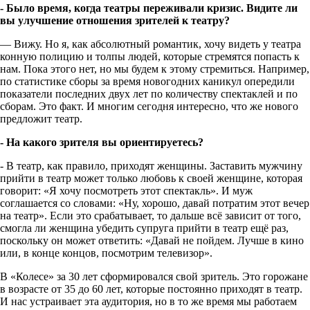
- Было время, когда театры переживали кризис. Видите ли
вы улучшение отношения зрителей к театру?
— Вижу. Но я, как абсолютный романтик, хочу видеть у театра
конную полицию и толпы людей, которые стремятся попасть к
нам. Пока этого нет, но мы будем к этому стремиться. Например,
по статистике сборы за время новогодних каникул опередили
показатели последних двух лет по количеству спектаклей и по
сборам. Это факт. И многим сегодня интересно, что же нового
предложит театр.
- На какого зрителя вы ориентируетесь?
- В театр, как правило, приходят женщины. Заставить мужчину
прийти в театр может только любовь к своей женщине, которая
говорит: «Я хочу посмотреть этот спектакль». И муж
соглашается со словами: «Ну, хорошо, давай потратим этот вечер
на театр». Если это срабатывает, то дальше всё зависит от того,
смогла ли женщина убедить супруга прийти в театр ещё раз,
поскольку он может ответить: «Давай не пойдем. Лучше в кино
или, в конце концов, посмотрим телевизор».
В «Колесе» за 30 лет сформировался свой зритель. Это горожане
в возрасте от 35 до 60 лет, которые постоянно приходят в театр.
И нас устраивает эта аудитория, но в то же время мы работаем