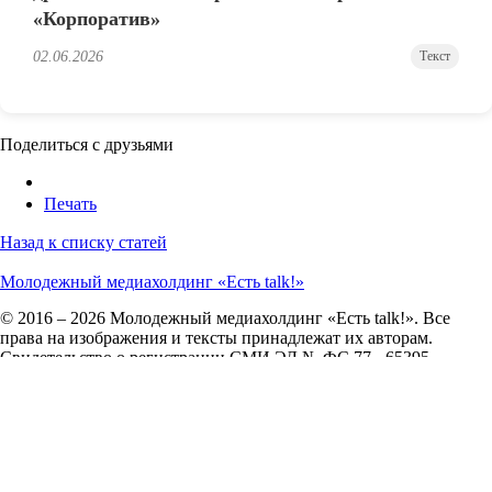
«Корпоратив»
02.06.2026
Текст
Поделиться с друзьями
Печать
Назад к списку статей
Молодежный медиахолдинг «Есть talk!»
© 2016 – 2026 Молодежный медиахолдинг «Есть talk!». Все
права на изображения и тексты принадлежат их авторам.
Свидетельство о регистрации СМИ ЭЛ № ФС 77 - 65395.
Сетевое издание зарегистрировано в Федеральной службе по
надзору в сфере связи, информационных технологий и
массовых коммуникаций (Роскомнадзор) 18 апреля 2016 года.
О нас
О сайте