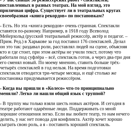
поставленных в разных театрах. На мой взгляд, это
приличная цифра. Существует ли в театральных кругах
своеобразная «книга рекордов» по постановкам?
- Есть. Но эта «книга рекордов» очень странная. Спектакли
ставятся по-разному. Например, в 1918 году Всеволод
Мейерхольд (русский театральный режиссёр, актёр и педагог. –
Прим. Ред.) в Харькове за год поставил 176 спектаклей. Делал
он это так: раздавал роли, расставлял людей на сцене, объясняя
кто и где стоит, при этом актёры не учили текст, потому что
работали под суфлёра – всё, спектакль готов, а через два-три дня
его сменял новый. По моему мнению, ставить больше трёх-
четырёх спектаклей в год нельзя. На время подготовки
спектакля отводится три-четыре месяца, и ещё столько же
постановка придумывается режиссёром.
- Когда вы пришли в «Колесо» что-то принципиально
меняли? Легко ли нашли общий язык с труппой?
- В труппу мы только взяли шесть новых актёров. И сегодня в
театре работают одарённые люди. Поддерживать со мной
хорошие отношения легко. Если вы любите театр, то нам нечего
делить, у нас нет повода для конфликта. Актёр хочет хорошо
сыграть свою роль, а я - поставить хороший спектакль.