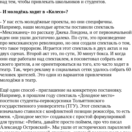
над тем, чтобы привлекать школьников и студентов.
- И молодёжь ходит в «Колесо»?
- У нас есть молодёжные проекты, но они специфичны.
Например, наши молодые артисты поставили спектакль
«Мексиканец» по рассказу Джека Лондона, и от первоначальной
идеи они ушли достаточно далеко. По сути, это произведение
про мексиканскую революцию, но они создали спектакль о том,
что такое терроризм. Играется этот спектакль в двух актах и на
двух сценах. Второй акт это, по сути, 30 минут бокса. И когда
они еще работали над спектаклем, я посоветовал собрать им
своего зрителя, а не ориентироваться на того, кто часто ходит в
театр. Так, через рекламу в социальных сетях удалось собрать 60
человек зрителей. Это один из вариантов привлечения
молодёжи в театр.
Ещё один способ - приглашение на конкретную постановку.
Например, в прошлом году спектакль «Доходное место»
посетили студенты-первокурсники Тольяттинского
государственного университета (ТГУ). Этот спектакль
изначально ставился с конфликтной позиции режиссёра, то есть
меня. «Доходное место» создавался с простой формулировкой
для труппы: «Ребята, давайте просто поймем, про что писал
Александр Островский». Мы ушли от исторических параллелей