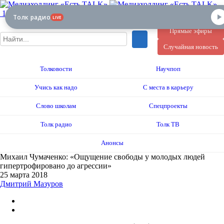
12+
Толк радио
LIVE
Прямые эфиры
Случайная новость
Толковости
Научпоп
Учись как надо
С места в карьеру
Слово школам
Спецпроекты
Толк радио
Толк ТВ
Анонсы
Михаил Чумаченко: «Ощущение свободы у молодых людей
гипертрофировано до агрессии»
25 марта 2018
Дмитрий Мазуров