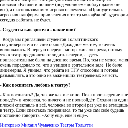
словами «Встали и пошли» (под «конвоем» дойдут далеко не
все), а с использованием игрового элемента. «Принудительно-
агрессивная» форма привлечения в театр молодёжной аудитории
сегодня работать не будет.
- Студенты как зрители - какие они?
- Когда мы приглашали студентов Тольяттинского
госуниверситета на спектакль «Доходное место», то очень
волновались. В первую очередь настораживало время, потому
что в театр предпочитают ходить вечером, а здесь
пригласительные были на дневное время. Но, тем не менее, меня
очень порадовало то, что я увидел в зрительном зале. Не было
лицемерия. Я увидел, что ребята из ТГУ способны и готовы
размышлять, а это одно из важнейших театральных качеств.
- Как воспитать любовь к театру?
- Как воспитать? Да, так же как и с кино. Пока произведение «не
попадёт» в человека, то ничего и не произойдёт. Сходил на один
плохой спектакль и всё, человека во второй раз уже не затащишь
в театр. Если спектакль понравился, то ты уже сам себе будешь
постоянно говорить: «Хочу ещё, ещё и ещё».
Интервью
Михаил Чумаченко
Театры Тольятти