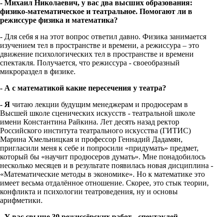
- Михаил Николаевич, у вас два высших образования:
физико-математическое и театральное. Помогают ли в
режиссуре физика и математика?
- Для себя я на этот вопрос ответил давно. Физика занимается
изучением тел в пространстве и времени, а режиссура – это
движение психологических тел в пространстве и времени
спектакля. Получается, что режиссура - своеобразный
микрораздел в физике.
- А с математикой какие пересечения у театра?
- Я
читаю лекции будущим менеджерам и продюсерам в
Высшей школе сценических искусств - театральной школе
имени Константина Райкина. Лет десять назад ректор
Российского института театрального искусства (ГИТИС)
Марина Хмельницкая и профессор Геннадий Дадамян,
пригласили меня к себе и попросили «придумать» предмет,
который бы «научит продюсеров думать». Мне понадобилось
несколько месяцев и в результате появилась новая дисциплина -
«Математические методы в экономике». Но к математике это
имеет весьма отдалённое отношение. Скорее, это стык теории,
конфликта и психологии театроведения, ну и основы
арифметики.
- У вас свыше 30 режиссёрских работ - спектаклей,