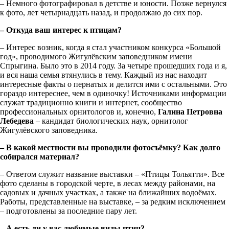
– Немного фотографировал в детстве и юности. Позже вернулся
к фото, лет четырнадцать назад, и продолжаю до сих пор.
– Откуда ваш интерес к птицам?
– Интерес возник, когда я стал участником конкурса «Большой
год», проводимого Жигулёвским заповедником имени
Спрыгина. Было это в 2014 году. За четыре прошедших года и я,
и вся наша семья втянулись в тему. Каждый из нас находит
интересные факты о пернатых и делится ими с остальными. Это
гораздо интереснее, чем в одиночку! Источниками информации
служат традиционно книги и интернет, сообщество
профессиональных орнитологов и, конечно,
Галина Петровна
Лебедева
– кандидат биологических наук, орнитолог
Жигулёвского заповедника.
– В какой местности вы проводили фотосъёмку? Как долго
собирался материал?
– Ответом служит название выставки – «Птицы Тольятти». Все
фото сделаны в городской черте, в лесах между районами, на
садовых и дачных участках, а также на ближайших водоёмах.
Работы, представленные на выставке, – за редким исключением
– подготовлены за последние пару лет.
– А есть ли у вас любимые виды птиц?