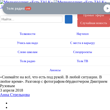
12+
Толк радио
LIVE
Прямые эфиры
Случайная новость
Толковости
Научпоп
Учись как надо
С места в карьеру
Слово школам
Спецпроекты
Толк радио
Толк ТВ
Анонсы
«Снимайте на всё, что есть под рукой. В любой ситуации. В
любое время». Разговор с фотографом-бёрдвотчером Дмитрием
Рузовым
3 апреля 2018
Анна Стрельцова