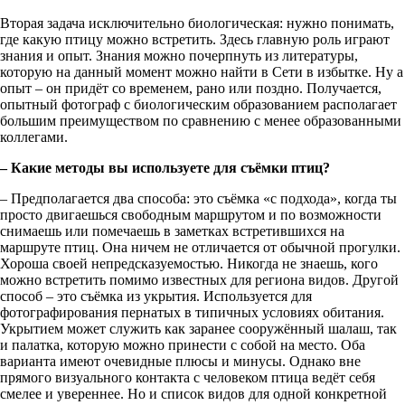
Вторая задача исключительно биологическая: нужно понимать,
где какую птицу можно встретить. Здесь главную роль играют
знания и опыт. Знания можно почерпнуть из литературы,
которую на данный момент можно найти в Сети в избытке. Ну а
опыт – он придёт со временем, рано или поздно. Получается,
опытный фотограф с биологическим образованием располагает
большим преимуществом по сравнению с менее образованными
коллегами.
– Какие методы вы используете для съёмки птиц?
– Предполагается два способа: это съёмка «с подхода», когда ты
просто двигаешься свободным маршрутом и по возможности
снимаешь или помечаешь в заметках встретившихся на
маршруте птиц. Она ничем не отличается от обычной прогулки.
Хороша своей непредсказуемостью. Никогда не знаешь, кого
можно встретить помимо известных для региона видов. Другой
способ – это съёмка из укрытия. Используется для
фотографирования пернатых в типичных условиях обитания.
Укрытием может служить как заранее сооружённый шалаш, так
и палатка, которую можно принести с собой на место. Оба
варианта имеют очевидные плюсы и минусы. Однако вне
прямого визуального контакта с человеком птица ведёт себя
смелее и увереннее. Но и список видов для одной конкретной