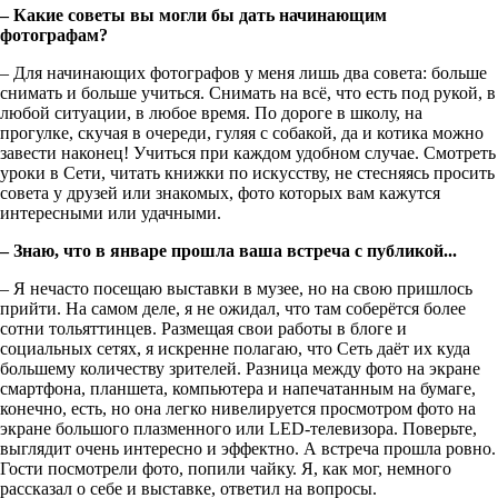
– Какие советы вы могли бы дать начинающим
фотографам?
– Для начинающих фотографов у меня лишь два совета: больше
снимать и больше учиться. Снимать на всё, что есть под рукой, в
любой ситуации, в любое время. По дороге в школу, на
прогулке, скучая в очереди, гуляя с собакой, да и котика можно
завести наконец! Учиться при каждом удобном случае. Смотреть
уроки в Сети, читать книжки по искусству, не стесняясь просить
совета у друзей или знакомых, фото которых вам кажутся
интересными или удачными.
– Знаю, что в январе прошла ваша встреча с публикой...
– Я нечасто посещаю выставки в музее, но на свою пришлось
прийти. На самом деле, я не ожидал, что там соберётся более
сотни тольяттинцев. Размещая свои работы в блоге и
социальных сетях, я искренне полагаю, что Сеть даёт их куда
большему количеству зрителей. Разница между фото на экране
смартфона, планшета, компьютера и напечатанным на бумаге,
конечно, есть, но она легко нивелируется просмотром фото на
экране большого плазменного или LED-телевизора. Поверьте,
выглядит очень интересно и эффектно. А встреча прошла ровно.
Гости посмотрели фото, попили чайку. Я, как мог, немного
рассказал о себе и выставке, ответил на вопросы.