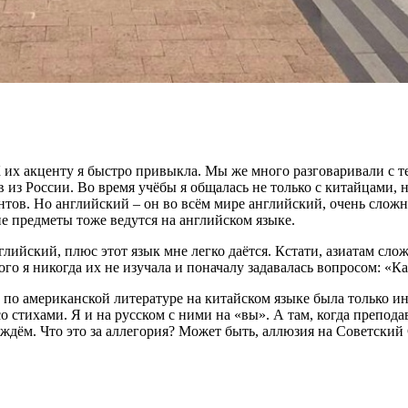
 их акценту я быстро привыкла. Мы же много разговаривали с т
ов из России. Во время учёбы я общалась не только с китайцами,
ов. Но английский – он во всём мире английский, очень сложно 
е предметы тоже ведутся на английском языке.
ийский, плюс этот язык мне легко даётся. Кстати, азиатам слож
го я никогда их не изучала и поначалу задавалась вопросом: «К
по американской литературе на китайском языке была только инф
 стихами. Я и на русском с ними на «вы». А там, когда преподав
ождём. Что это за аллегория? Может быть, аллюзия на Советский