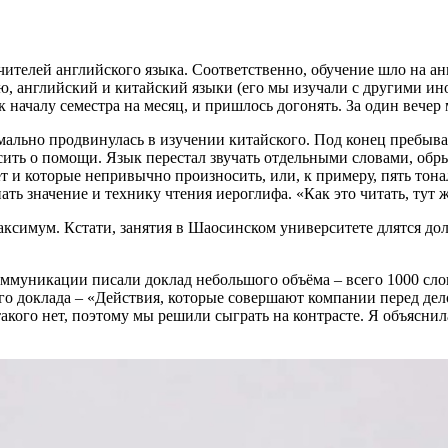
чителей английского языка. Соответственно, обучение шло на а
, английский и китайский языки (его мы изучали с другими ино
к началу семестра на месяц, и пришлось догонять. За один вече
рмально продвинулась в изучении китайского. Под конец пребыв
сить о помощи. Язык перестал звучать отдельными словами, обр
ет и которые непривычно произносить, или, к примеру, пять тон
ать значение и технику чтения иероглифа. «Как это читать, тут ж
аксимум. Кстати, занятия в Шаосинском университете длятся до
коммуникации писали доклад небольшого объёма – всего 1000 сл
шего доклада – «Действия, которые совершают компании перед д
акого нет, поэтому мы решили сыграть на контрасте. Я объяснила