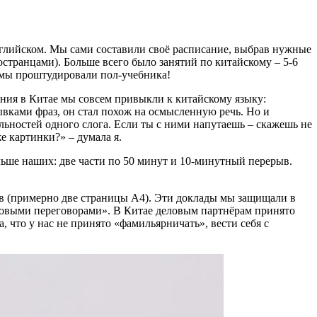
нглийском. Мы сами составили своё расписание, выбрав нужные
странцами). Больше всего было занятий по китайскому – 5-6
р мы проштудировали пол-учебника!
ания в Китае мы совсем привыкли к китайскому языку:
ывками фраз, он стал похож на осмысленную речь. Но и
альностей одного слога. Если ты с ними напутаешь – скажешь не
е картинки?» – думала я.
льше наших: две части по 50 минут и 10-минутный перерыв.
ов (примерно две страницы А4). Эти доклады мы защищали в
еловыми переговорами». В Китае деловым партнёрам принято
, что у нас не принято «фамильярничать», вести себя с