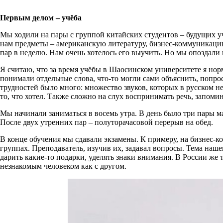
Первым делом – учёба
Мы ходили на пары с группой китайских студентов – будущих у
нам предметы – американскую литературу, бизнес-коммуникацию
пар в неделю. Нам очень хотелось его выучить. Но мы опоздали 
Я считаю, что за время учёбы в Шаосинском университете я но
понимали отдельные слова, что-то могли сами объяснить, попро
трудностей было много: множество звуков, которых в русском н
то, что хотел. Также сложно на слух воспринимать речь, запомин
Мы начинали заниматься в восемь утра. В день было три пары м
После двух утренних пар – полуторачасовой перерыв на обед.
В конце обучения мы сдавали экзамены. К примеру, на бизнес-
группах. Преподаватель, изучив их, задавал вопросы. Тема на
дарить какие-то подарки, уделять знаки внимания. В России же т
незнакомым человеком как с другом.