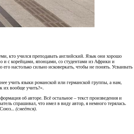
еми, кто учился преподавать английский. Язык они хорошо
 но и с корейцами, японцами, со студентами из Африки и
его настолько сильно исковеркать, чтобы не понять. Усваивать
нее учить языки романской или германской группы, а нам,
ак их вообще учить?».
ормация об авторе. Всё остальное – текст произведения и
атель спрашивал, что имел в виду автор, я немного терялась.
 Союз...
(смеётся)
.