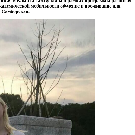
орская и Камила Газизуллина в рамках программы развития
академической мобильности обучение и проживание для
я Самборская.