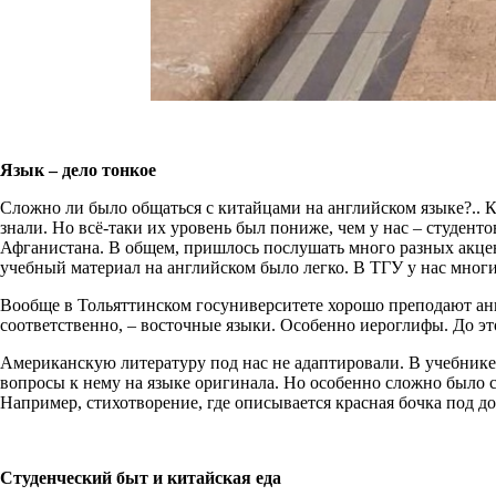
Язык – дело тонкое
Сложно ли было общаться с китайцами на английском языке?.. К
знали. Но всё-таки их уровень был пониже, чем у нас – студент
Афганистана. В общем, пришлось послушать много разных акцент
учебный материал на английском было легко. В ТГУ у нас многи
Вообще в Тольяттинском госуниверситете хорошо преподают англ
соответственно, – восточные языки. Особенно иероглифы. До это
Американскую литературу под нас не адаптировали. В учебнике 
вопросы к нему на языке оригинала. Но особенно сложно было со
Например, стихотворение, где описывается красная бочка под д
Студенческий быт и китайская еда