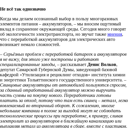
Не всё так однозначно
Когда мы делаем осознанный выбор в пользу многоразовых
элементов питания – аккумуляторов, – мы вносим ощутимый
вклад в сохранение окружающей среды. Сегодня много говорят
об экологичности электротранспорта, но звучат также
мнения
,
что с переработкой аккумуляторов для электрических авто
возникает немало сложностей.
– Серьёзных проблем с переработкой батареек и аккумуляторов
я не вижу, для этого уже построены и работают
специализированные заводы, –
рассказывает
Денис Волков
,
депутат Самарской Губернской Думы, заведующий базовой
кафедрой «Утилизация и рециклинг отходов» института химии
и энергетики Тольяттинского государственного университета. –
Свинцовые аккумуляторы от автомобилей пользуются спросом,
за сданный отработанный аккумулятор можно выручить
часть суммы на покупку нового. Переработчики готовы
платить за отход, потому что там есть свинец – металл, легко
вовлекаемый во вторичный оборот. К сожалению, многие
небольшие компании в погоне за выгодой могут не соблюдать
технологические процессы при переработке, к примеру, сливая
электролит из аккумуляторов в ближайшую канализацию или
выплавляя металл из аккумулятора в сборе, вместе с пластиком,