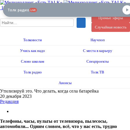
12+
Толк радио
LIVE
Прямые эфиры
Случайная новость
Толковости
Научпоп
Учись как надо
С места в карьеру
Слово школам
Спецпроекты
Толк радио
Толк ТВ
Анонсы
Утилизируй это. Что делать, когда села батарейка
20 декабря 2023
Редакция
Телефоны, часы, пульты от телевизора, пылесосы,
автомобили... Одним словом, всё, что у нас есть, трудно