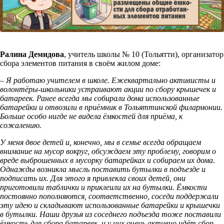
Ралина Демидова
, учитель школы № 10 (Тольятти), организатор
сбора элементов питания в своём жилом доме:
–
Я работаю учителем в школе. Ежеквартально активисты и
волонтёры-школьники устраивают акции по сбору крышечек и
батареек. Ранее всегда мы собирали дома использованные
батарейки и отвозили в приёмник в Тольяттинской филармонии.
Больше особо нигде не видела ёмкостей для приёма, к
сожалению.
У меня двое детей и, конечно, мы в семье всегда обращаем
внимание на мусор вокруг, обсуждаем эту проблему, говорим о
вреде выброшенных в мусорку батарейках и собираем их дома.
Однажды возникла мысль поставить бутылки в подъезде и
подписать их. Для этого я привлекла своих детей, они
приготовили таблички и приклеили их на бутылки. Ёмкости
постоянно пополняются, соответственно, соседи поддержали
эту идею и складывают использованные батарейки и крышечки
в бутылки. Наши друзья из соседнего подъезда тоже поставили
ёмкость для сбора батареек, и у них очень активно идёт сбор.