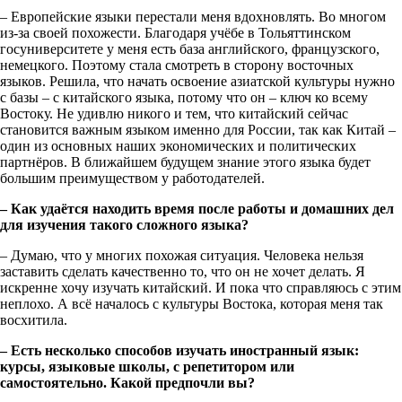
– Европейские языки перестали меня вдохновлять. Во многом
из-за своей похожести. Благодаря учёбе в Тольяттинском
госуниверситете у меня есть база английского, французского,
немецкого. Поэтому стала смотреть в сторону восточных
языков. Решила, что начать освоение азиатской культуры нужно
с базы – с китайского языка, потому что он – ключ ко всему
Востоку. Не удивлю никого и тем, что китайский сейчас
становится важным языком именно для России, так как Китай –
один из основных наших экономических и политических
партнёров. В ближайшем будущем знание этого языка будет
большим преимуществом у работодателей.
– Как удаётся находить время после работы и домашних дел
для изучения такого сложного языка?
– Думаю, что у многих похожая ситуация. Человека нельзя
заставить сделать качественно то, что он не хочет делать. Я
искренне хочу изучать китайский. И пока что справляюсь с этим
неплохо. А всё началось с культуры Востока, которая меня так
восхитила.
– Есть несколько способов изучать иностранный язык:
курсы, языковые школы, с репетитором или
самостоятельно. Какой предпочли вы?