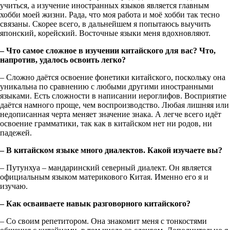
учиться, а изучение иностранных языков является главным
хобби моей жизни. Рада, что моя работа и моё хобби так тесно
связаны. Скорее всего, в дальнейшем я попытаюсь выучить
японский, корейский. Восточные языки меня вдохновляют.
– Что самое сложное в изучении китайского для вас? Что,
напротив, удалось освоить легко?
– Сложно даётся освоение фонетики китайского, поскольку она
уникальна по сравнению с любыми другими иностранными
языками. Есть сложности в написании иероглифов. Восприятие
даётся намного проще, чем воспроизводство. Любая лишняя или
недописанная черта меняет значение знака. А легче всего идёт
освоение грамматики, так как в китайском нет ни родов, ни
падежей.
– В китайском языке много диалектов. Какой изучаете вы?
– Путунхуа – мандаринский северный диалект. Он является
официальным языком материкового Китая. Именно его я и
изучаю.
– Как осваиваете навык разговорного китайского?
– Со своим репетитором. Она знакомит меня с тонкостями