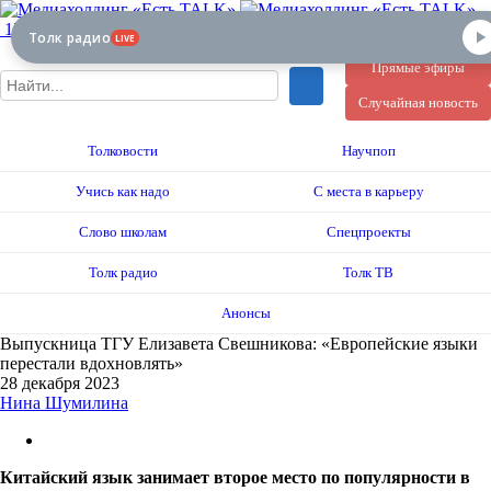
12+
Толк радио
LIVE
Прямые эфиры
Случайная новость
Толковости
Научпоп
Учись как надо
С места в карьеру
Слово школам
Спецпроекты
Толк радио
Толк ТВ
Анонсы
Выпускница ТГУ Елизавета Свешникова: «Европейские языки
перестали вдохновлять»
28 декабря 2023
Нина Шумилина
Китайский язык занимает второе место по популярности в