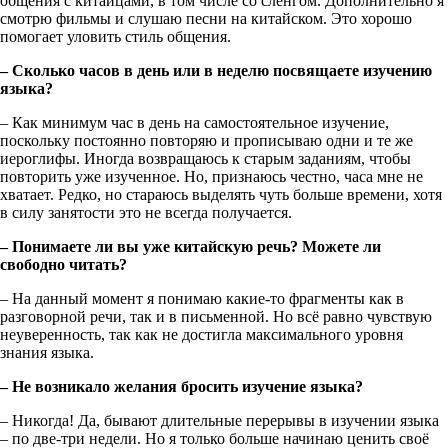
общения с китайцами, в том числе со сленгом. Дополнительно я
смотрю фильмы и слушаю песни на китайском. Это хорошо
помогает уловить стиль общения.
– Сколько часов в день или в неделю посвящаете изучению
языка?
– Как минимум час в день на самостоятельное изучение,
поскольку постоянно повторяю и прописываю одни и те же
иероглифы. Иногда возвращаюсь к старым заданиям, чтобы
повторить уже изученное. Но, признаюсь честно, часа мне не
хватает. Редко, но стараюсь выделять чуть больше времени, хотя
в силу занятости это не всегда получается.
– Понимаете ли вы уже китайскую речь? Можете ли
свободно читать?
– На данный момент я понимаю какие-то фрагменты как в
разговорной речи, так и в письменной. Но всё равно чувствую
неуверенность, так как не достигла максимального уровня
знания языка.
– Не возникало желания бросить изучение языка?
– Никогда! Да, бывают длительные перерывы в изучении языка
– по две-три недели. Но я только больше начинаю ценить своё