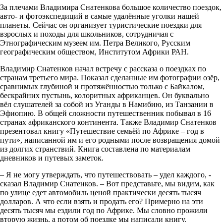
За плечами Владимира Снатенкова большое количество поездок,
авто- и фотоэкспедиций в самые удалённые уголки нашей
планеты. Сейчас он организует туристические поездки для
взрослых и походы для школьников, сотрудничая с
Этнографическим музеем им. Петра Великого, Русским
географическим обществом, Институтом Африки РАН.
Владимир Снатенков начал встречу с рассказа о поездках по
странам третьего мира. Показал сделанные им фотографии озёр,
сравнимых глубиной и протяжённостью только с Байкалом,
бескрайних пустынь, колоритных африканцев. Он буквально
вёл слушателей за собой из Уганды в Намибию, из Танзании в
Эфиопию. В общей сложности путешественник побывал в 16
странах африканского континента. Также Владимир Снатенков
презентовал книгу «Путешествие семьёй по Африке – год в
пути», написанной им и его родными после возвращения домой
из долгих странствий. Книга составлена по материалам
дневников и путевых заметок.
– Я не могу утверждать, что путешествовать – удел каждого, -
сказал Владимир Снатенков. – Вот представьте, мы видим, как
по улице едет автомобиль ценой практически десять тысяч
долларов. А что если взять и продать его? Примерно на эти
десять тысяч мы ездили год по Африке. Мы словно прожили
вторую жизнь, а потом об поездке мы написали книгу.