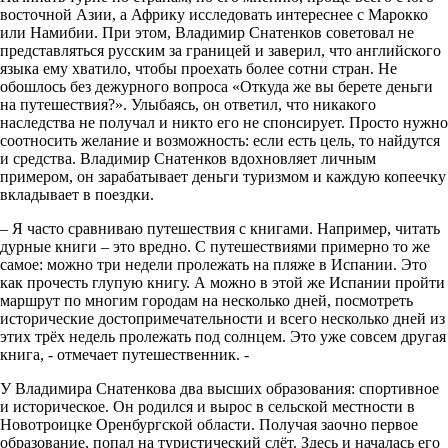
восточной Азии, а Африку исследовать интереснее с Марокко
или Намибии. При этом, Владимир Снатенков советовал не
представляться русским за границей и заверил, что английского
языка ему хватило, чтобы проехать более сотни стран. Не
обошлось без дежурного вопроса «Откуда же вы берете деньги
на путешествия?». Улыбаясь, он ответил, что никакого
наследства не получал и никто его не спонсирует. Просто нужно
соотносить желание и возможность: если есть цель, то найдутся
и средства. Владимир Снатенков вдохновляет личным
примером, он зарабатывает деньги туризмом и каждую копеечку
вкладывает в поездки.
– Я часто сравниваю путешествия с книгами. Например, читать
дурные книги – это вредно. С путешествиями примерно то же
самое: можно три недели пролежать на пляже в Испании. Это
как прочесть глупую книгу. А можно в этой же Испании пройти
маршрут по многим городам на несколько дней, посмотреть
исторические достопримечательности и всего несколько дней из
этих трёх недель пролежать под солнцем. Это уже совсем другая
книга, - отмечает путешественник. -
У Владимира Снатенкова два высших образования: спортивное
и историческое. Он родился и вырос в сельской местности в
Новотроицке Оренбургской области. Получая заочно первое
образование, попал на туристический слёт. Здесь и началась его