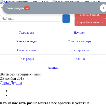
12+
Толк радио
LIVE
Прямые эфиры
Случайная новость
Толковости
Научпоп
Учись как надо
С места в карьеру
Слово школам
Спецпроекты
Толк радио
Толк ТВ
Анонсы
Жить без «вредных» книг
25 ноября 2018
Дарья Дедова
Кто из нас хоть раз не мечтал всё бросить и уехать в