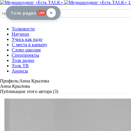
1
Толк радио
LIVE
Толковости
Научпоп
Учись как надо
С места в карьеру
Слово школам
Спецпроекты
Толк радио
Толк ТВ
Анонсы
Профиль:Анна Крылова
Анна Крылова
Публикации этого автора (3)