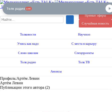
12+
Толк радио
LIVE
Прямые эфиры
Случайная новость
Толковости
Научпоп
Учись как надо
С места в карьеру
Слово школам
Спецпроекты
Толк радио
Толк ТВ
Анонсы
Профиль:Артём Левин
Артём Левин
Публикации этого автора (2)