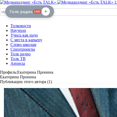
1
Толк радио
LIVE
Толковости
Научпоп
Учись как надо
С места в карьеру
Слово школам
Спецпроекты
Толк радио
Толк ТВ
Анонсы
Профиль:Екатерина Пронина
Екатерина Пронина
Публикации этого автора (1)