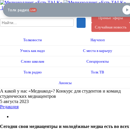
12+
Толк радио
LIVE
Прямые эфиры
Случайная новость
Толковости
Научпоп
Учись как надо
С места в карьеру
Слово школам
Спецпроекты
Толк радио
Толк ТВ
Анонсы
А какой у нас «Медиакод»? Конкурс для студентов и команд
студенческих медиацентров
5 августа 2023
Редакция
Сегодня свои медиацентры и молодёжные медиа есть во всех