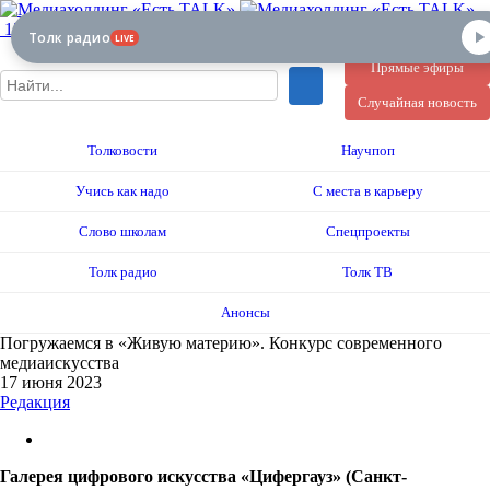
12+
Толк радио
LIVE
Прямые эфиры
Случайная новость
Толковости
Научпоп
Учись как надо
С места в карьеру
Слово школам
Спецпроекты
Толк радио
Толк ТВ
Анонсы
Погружаемся в «Живую материю». Конкурс современного
медиаискусства
17 июня 2023
Редакция
Галерея цифрового искусства «Цифергауз» (Санкт-