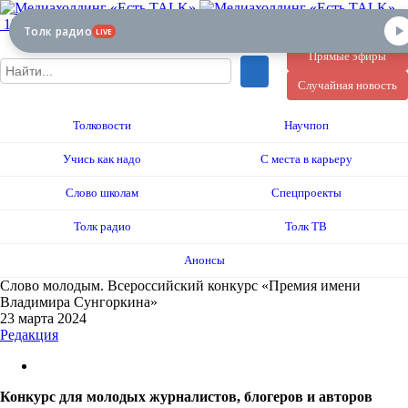
12+
Толк радио
LIVE
Прямые эфиры
Случайная новость
Толковости
Научпоп
Учись как надо
С места в карьеру
Слово школам
Спецпроекты
Толк радио
Толк ТВ
Анонсы
Слово молодым. Всероссийский конкурс «Премия имени
Владимира Сунгоркина»
23 марта 2024
Редакция
Конкурс для молодых журналистов, блогеров и авторов