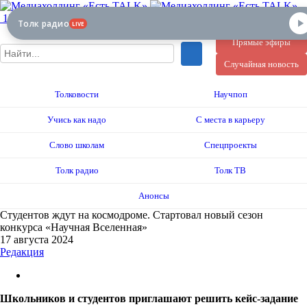
12+
Толк радио
LIVE
Прямые эфиры
Случайная новость
Толковости
Научпоп
Учись как надо
С места в карьеру
Слово школам
Спецпроекты
Толк радио
Толк ТВ
Анонсы
Студентов ждут на космодроме. Стартовал новый сезон
конкурса «Научная Вселенная»
17 августа 2024
Редакция
Школьников и студентов приглашают решить кейс-задание