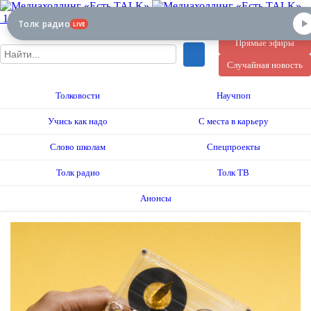
12+
Толк радио
LIVE
Прямые эфиры
Случайная новость
Толковости
Научпоп
Учись как надо
С места в карьеру
Слово школам
Спецпроекты
Толк радио
Толк ТВ
Анонсы