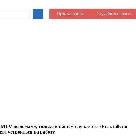
Прямые эфиры
Случайная новость
TV по домам», только в нашем случае это «Есть talk по
та устроиться на работу.