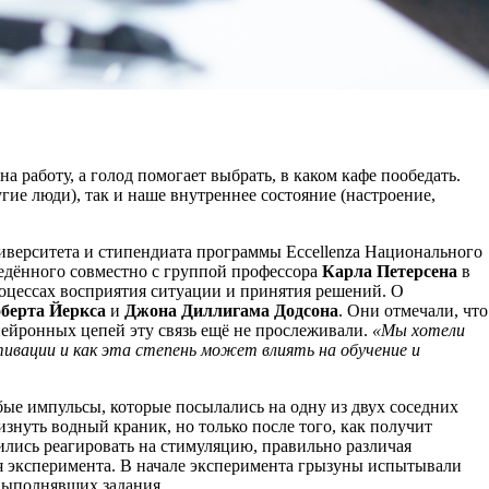
 работу, а голод помогает выбрать, в каком кафе пообедать.
ие люди), так и наше внутреннее состояние (настроение,
иверситета и стипендиата программы Eccellenza Национального
едённого совместно с группой профессора
Карла Петерсена
в
оцессах восприятия ситуации и принятия решений. О
берта Йеркса
и
Джона Диллигама Додсона
. Они отмечали, что
нейронных цепей эту связь ещё не прослеживали.
«Мы хотели
тивации и как эта степень может влиять на обучение и
бые импульсы, которые посылались на одну из двух соседних
знуть водный краник, но только после того, как получит
ились реагировать на стимуляцию, правильно различая
я эксперимента. В начале эксперимента грызуны испытывали
 выполнявших задания.