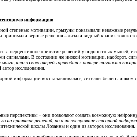
 сенсорную информацию
ной степенью мотивации, грызуны показывали неважные результ
 принимали верные решения – лизали водный краник только тогд
ают за перцептивное принятие решений у подопытных мышей, и
ими сигналами. В состоянии же низкой мотивации, наоборот, с
о мозга, что в свою очередь приводит к потере точности восп
 автор исследования.
нсорной информации восстанавливалась, сигналы были слишком с
овые перспективы – они позволяют создать возможную нейронну
ко на принятие решений, но и на восприятие сенсорной информа
литехнической школы Лозанны и один из авторов исследования.
делить процессы приобретения и применения новых знаний. В хо