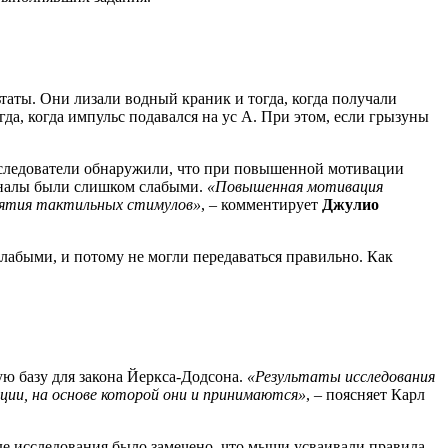
аты. Они лизали водный краник и тогда, когда получали
а, когда импульс подавался на ус А. При этом, если грызуны
сследователи обнаружили, что при повышенной мотивации
игналы были слишком слабыми.
«Повышенная мотивация
риятия тактильных стимулов»
, – комментирует
Джулио
лабыми, и потому не могли передаваться правильно. Как
ю базу для закона Йеркса-Додсона.
«Результаты исследования
ции, на основе которой они и принимаются»
, – поясняет Карл
де исследования было замечено, что мыши усваивали правила