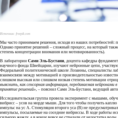
Источник: freepik.com
Мы часто принимаем решения, исходя из наших потребностей: пот
Однако принятие решений – сложный процесс, на который также
степень концентрации внимания или мотивированность).
В лаборатории
Сами Эль-Бустани
, доцента кафедры фундамен
научного фонда Швейцарии, изучают нейронные цепи, участвую
Федеральной политехнической школе Лозанны, специалисты лаб
взаимосвязи между мотивацией и производительностью известно
слишком высокая или слишком низкая степень мотивации отрица
выяснить, как сенсорная информация, передаваемая нейронами в
принятие решений»
, – пояснил Сами Эль-Бустани, ведущий авто
Исследовательская группа провела эксперимент с мышами, обуч
вибрисс – усов на морде мыши. Для того чтобы получить каплю
импульс на ус А. Стимуляция второго уса (В) не предусматрив
импульсы, посылаемые на соседние вибриссы. В ходе работы ис
сильную жажду, а в конце вовсе не страдали от недостатка вод