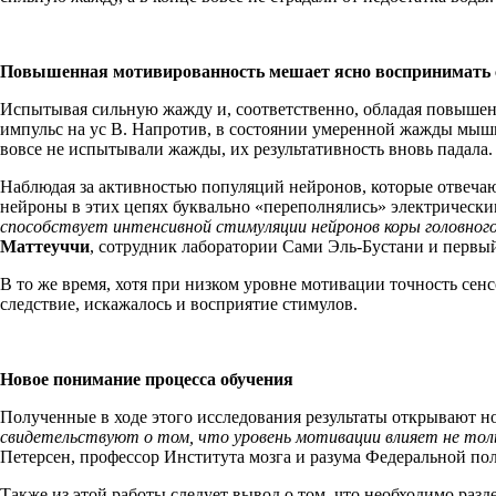
Повышенная мотивированность мешает ясно воспринимать
Испытывая сильную жажду и, соответственно, обладая повышен
импульс на ус В. Напротив, в состоянии умеренной жажды мыши
вовсе не испытывали жажды, их результативность вновь падала.
Наблюдая за активностью популяций нейронов, которые отвеч
нейроны в этих цепях буквально «переполнялись» электрическ
способствует интенсивной стимуляции нейронов коры головног
Маттеуччи
, сотрудник лаборатории Сами Эль-Бустани и первый
В то же время, хотя при низком уровне мотивации точность се
следствие, искажалось и восприятие стимулов.
Новое понимание процесса обучения
Полученные в ходе этого исследования результаты открывают н
свидетельствуют о том, что уровень мотивации влияет не толь
Петерсен, профессор Института мозга и разума Федеральной по
Также из этой работы следует вывод о том, что необходимо раз