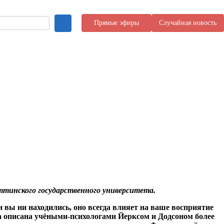
Прямые эфиры
Случайная новость
яттинского государственного университета.
и вы н
и
находились, оно
всегда
влияет на ваше восприятие
 описана учёными-психологами Йерксом и Додсоном более