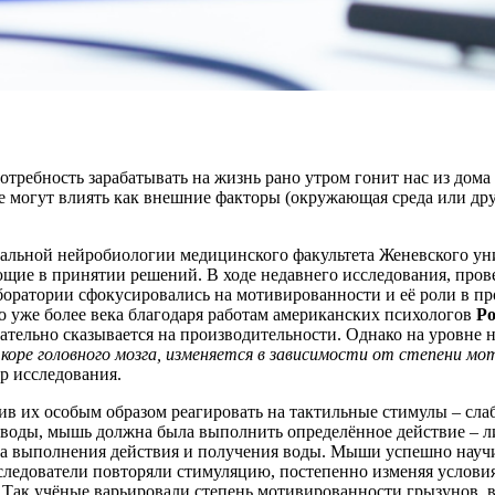
ребность зарабатывать на жизнь рано утром гонит нас из дома на
 могут влиять как внешние факторы (окружающая среда или друг
тальной нейробиологии медицинского факультета Женевского ун
щие в принятии решений. В ходе недавнего исследования, пров
оратории сфокусировались на мотивированности и её роли в пр
 уже более века благодаря работам американских психологов
Ро
тельно сказывается на производительности. Однако на уровне 
 коре головного мозга, изменяется в зависимости от степени мо
р исследования.
ив их особым образом реагировать на тактильные стимулы – сла
 воды, мышь должна была выполнить определённое действие – ли
ала выполнения действия и получения воды. Мыши успешно науч
следователи повторяли стимуляцию, постепенно изменяя услови
ы. Так учёные варьировали степень мотивированности грызунов,