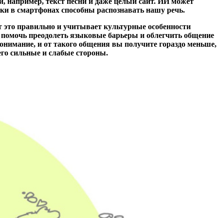
и, например, текст песни и даже целый сайт. ИИ может
ки в смартфонах способны распознавать нашу речь.
ет это правильно и учитывает культурные особенности
т помочь преодолеть языковые барьеры и облегчить общение
понимание, и от такого общения вы получите гораздо меньше,
его сильные и слабые стороны.