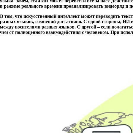
языка. Зачем, если ИИ может перевести всё за нас? Действи
в режиме реального времени проанализировать видеоряд и п
В том, что искусственный интеллект может переводить текст
разных языков, сомнений достаточно. С одной стороны, ИИ и
между носителями разных языков. С другой – если полагатьс
чем от полноценного взаимодействия с человеком. При испо