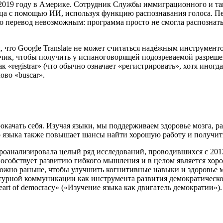
019 году в Америке. Сотрудник Службы иммиграционного и та
ца с помощью ИИ, используя функцию распознавания голоса. Пер
о перевод невозможным: программа просто не смогла распознать 
что Google Translate не может считаться надёжным инструменто
чик, чтобы получить у испаноговорящей подозреваемой разрешен
к «registrar» (что обычно означает «регистрировать», хотя иногд
ово «buscar».
окачать себя. Изучая языки, мы поддерживаем здоровье мозга, 
о языка также повышает шансы найти хорошую работу и получи
роанализировала целый ряд исследований, проводившихся с 2012 
способствует развитию гибкого мышления и в целом является хо
ожно раньше, чтобы улучшить когнитивные навыки и здоровье мо
турной коммуникации как инструмента развития демократическо
heart of democracy» («Изучение языка как двигатель демократии»