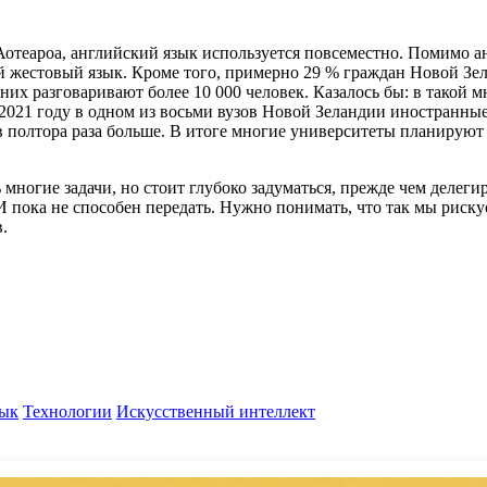
Аотеароа, английский язык используется повсеместно. Помимо а
 жестовый язык. Кроме того, примерно 29 % граждан Новой Зела
з них разговаривают более 10 000 человек. Казалось бы: в такой
 2021 году в одном из восьми вузов Новой Зеландии иностранны
о в полтора раза больше. В итоге многие университеты планиру
ногие задачи, но стоит глубоко задуматься, прежде чем делеги
И пока не способен передать. Нужно понимать, что так мы риску
.
зык
Технологии
Искусственный интеллект