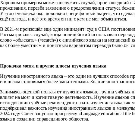
Хорошим примером может послужить случай, произошедший в 2
проживания, перевёл заявление о предоставлении статуса бежен
У этого человека был довольно специфичный акцент, что сделал
ещё полгода, и всё это время он ни с кем не мог объясниться.
В 2021-м произошёл ещё один инцидент: суд в США постановил, 
Рассматривался случай, когда полицейский использовал перевод
слово «обыскать» («search») с английского языка на испанский ка
как более уместным и понятным вариантом перевода было бы сл
Прокачка мозга и другие плюсы изучения языка
Изучение иностранного языка – это один из лучших способов пр
и в целом становимся более эмпатичными. Знание иностранног
Занимаясь оценкой пользы от изучения языков, группа учёных п
влияет на мозг и когнитивную деятельность. Изучение языков 
исследованию учёные рекомендуют начать изучение языка как м
подчёркивал важность изучения иностранных языков и межкуль
2024 году Совет запустил программу «Language education at the 
языка в создании справедливого общества.