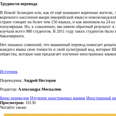
Трудности перевода
В Новой Зеландии или, как её ещё называют коренные жители, 
коренного населения маори (маорийский язык) и новозеландский
стране говорят на более чем 150 языках, и как минимум на 24 и
популярным. Но, к сожалению, мы имеем обратный результат: в
изучали всего 980 студентов. В 2011 году таких студентов был
бакалавриата.
Нет никаких сомнений, что машинный перевод помогает решать м
каждого языка свои тонкости и свой культурный код, которые И
общества, которые нам предлагает изучение иностранных языков
Источник
Переводчик:
Андрей Нестеров
Редактор:
Александра Москалюк
Бюро переводов
Изучение иностранных языков
Иностранный я
Просмотров:
10130
Читайте также: