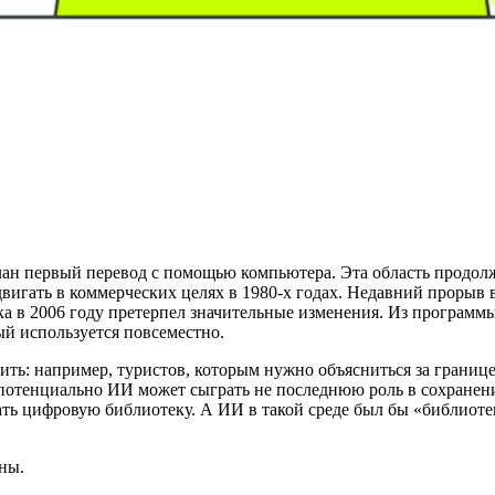
елан первый перевод с помощью компьютера. Эта область продол
двигать в коммерческих целях в 1980-х годах. Недавний прорыв
уска в 2006 году претерпел значительные изменения. Из програм
й используется повсеместно.
ить: например, туристов, которым нужно объясниться за границе
 потенциально ИИ может сыграть не последнюю роль в сохране
ать цифровую библиотеку. А ИИ в такой среде был бы «библиоте
ны.