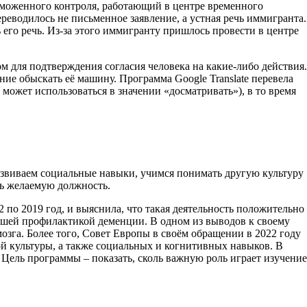
моженного контроля, работающий в центре временного
еводилось не письменное заявление, а устная речь иммигранта.
его речь. Из-за этого иммигранту пришлось провести в центре
м для подтверждения согласия человека на какие-либо действия.
ие обыскать её машину. Программа Google Translate перевела
а может использоваться в значении «досматривать»), в то время
развиваем социальные навыки, учимся понимать другую культуру
ть желаемую должность.
по 2019 год, и выяснила, что такая деятельность положительно
рошей профилактикой деменции. В одном из выводов к своему
зга. Более того, Совет Европы в своём обращении в 2022 году
й культуры, а также социальных и когнитивных навыков. В
). Цель программы – показать, сколь важную роль играет изучение