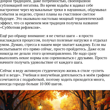
доброй традицией, даже потребностью, своеобразной
сублимацией негатива. Во время ходьбы я задавал себе
настроение через музыкальные треки в наушниках, обдумывал
события за неделю, строил планы на счастливое светлое
будущее. Это оказывало настолько мощный терапевтический
эффект, что со временем моя традиция получила название
«Субботняя рефлексия».
Ещё раз обращу внимание: я не считал шаги – я просто
наслаждался процессом, получал полезные нагрузки и отдыхал
умом. Думаю, стресса в нашем мире хватает каждому. Если вы
испытываете его прямо сейчас, просто пройдитесь. Даже если
никогда не делали этого целенаправленно. Не надо сразу
выполнять некие нормы или соревноваться с друзьями. Просто
начните получать удовольствие от каждого шага.
Сейчас я веду активную студенческую жизнь в стиле «успеть
всё и везде». Учебная и внеучебная деятельность в моём графике
сочетаются с подработкой, поэтому ходить приходится много,
иногда гораздо больше 10 000 шагов.