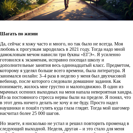
Шагать по жизни
Да, сейчас я хожу часто и много, но так было не всегда. Моя
любовь к прогулкам зародилась в 2021 году. Тогда надо мной
дамокловым мечом нависли три буквы «ЕГЭ». Я усиленно
готовился к экзаменам, исправно посещал школу и
дополнительные занятия весь одиннадцатый класс. Предметом,
которому я уделял больше всего времени, была литература. Я
занимался онлайн: 3–4 раза в неделю у меня был двухчасовой
вебинар, после которого следовали домашние задания. Как
понимаете, жилось мне грустно и малоподвижно. В один из
мрачных осенних выходных на меня напала невероятная хандра.
Из-за постоянного стресса нервы были на пределе. Я понял, что
в этот день ничего делать не хочу и не буду. Просто надел
наушники и пошёл гулять куда глаза глядят. Тогда мой шагомер
насчитал более 25 000 шагов.
Но знаете, я нисколько не устал и решил повторить променад в
следующий выходной. Неделя, другая – и это стало для меня