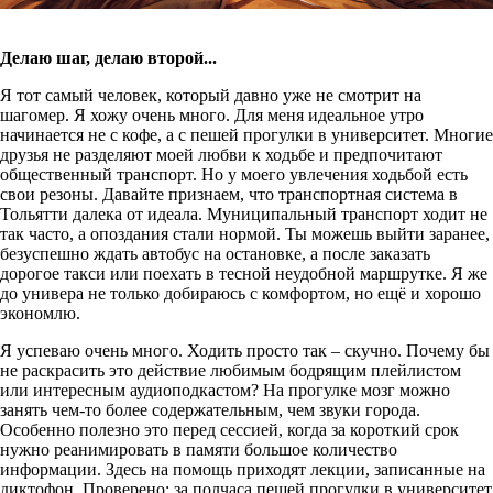
Делаю шаг, делаю второй...
Я тот самый человек, который давно уже не смотрит на
шагомер. Я хожу очень много. Для меня идеальное утро
начинается не с кофе, а с пешей прогулки в университет. Многие
друзья не разделяют моей любви к ходьбе и предпочитают
общественный транспорт. Но у моего увлечения ходьбой есть
свои резоны. Давайте признаем, что транспортная система в
Тольятти далека от идеала. Муниципальный транспорт ходит не
так часто, а опоздания стали нормой. Ты можешь выйти заранее,
безуспешно ждать автобус на остановке, а после заказать
дорогое такси или поехать в тесной неудобной маршрутке. Я же
до универа не только добираюсь с комфортом, но ещё и хорошо
экономлю.
Я успеваю очень много. Ходить просто так – скучно. Почему бы
не раскрасить это действие любимым бодрящим плейлистом
или интересным аудиоподкастом? На прогулке мозг можно
занять чем-то более содержательным, чем звуки города.
Особенно полезно это перед сессией, когда за короткий срок
нужно реанимировать в памяти большое количество
информации. Здесь на помощь приходят лекции, записанные на
диктофон. Проверено: за полчаса пешей прогулки в университет