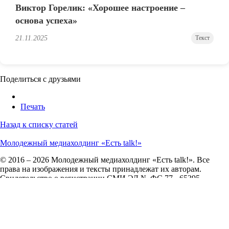
Виктор Горелик: «Хорошее настроение –
основа успеха»
21.11.2025
Текст
Поделиться с друзьями
Печать
Назад к списку статей
Молодежный медиахолдинг «Есть talk!»
© 2016 – 2026 Молодежный медиахолдинг «Есть talk!». Все
права на изображения и тексты принадлежат их авторам.
Свидетельство о регистрации СМИ ЭЛ № ФС 77 - 65395.
Сетевое издание зарегистрировано в Федеральной службе по
надзору в сфере связи, информационных технологий и
массовых коммуникаций (Роскомнадзор) 18 апреля 2016 года.
О нас