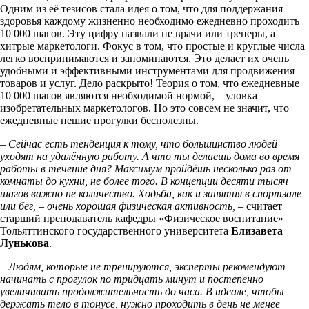
Одним из её тезисов стала идея о том, что для поддержания
здоровья каждому жизненно необходимо ежедневно проходить
10 000 шагов. Эту цифру назвали не врачи или тренеры, а
хитрые маркетологи. Фокус в том, что простые и круглые числа
легко воспринимаются и запоминаются. Это делает их очень
удобными и эффективными инструментами для продвижения
товаров и услуг. Дело раскрыто! Теория о том, что ежедневные
10 000 шагов являются необходимой нормой, – уловка
изобретательных маркетологов. Но это совсем не значит, что
ежедневные пешие прогулки бесполезны.
– Сейчас есть тенденция к тому, что большинство людей
уходят на удалённую работу. А что ты делаешь дома во время
работы в течение дня? Максимум пройдёшь несколько раз от
комнаты до кухни, не более того. В концепции десяти тысяч
шагов важно не количество. Ходьба, как и занятия в спортзале
или бег, – очень хорошая физическая активность, –
считает
старший преподаватель кафедры «Физическое воспитание»
Тольяттинского государственного университета
Елизавета
Лунькова
.
– Людям, которые не тренируются, эксперты рекомендуют
начинать с прогулок по тридцать минут и постепенно
увеличивать продолжительность до часа. В идеале, чтобы
держать тело в тонусе, нужно проходить в день не менее