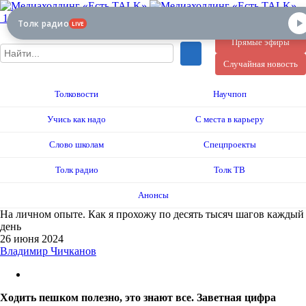
12+
Толк радио
LIVE
Прямые эфиры
Случайная новость
Толковости
Научпоп
Учись как надо
С места в карьеру
Слово школам
Спецпроекты
Толк радио
Толк ТВ
Анонсы
На личном опыте. Как я прохожу по десять тысяч шагов каждый
день
26 июня 2024
Владимир Чичканов
Ходить пешком полезно, это знают все. Заветная цифра