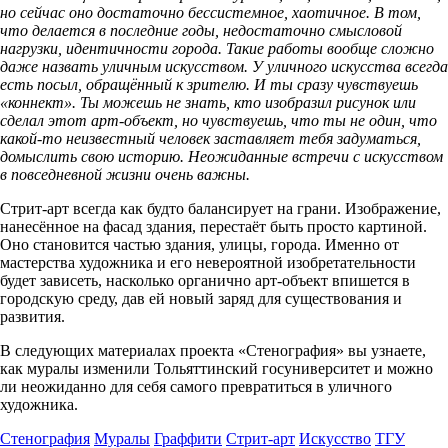
но сейчас оно достаточно бессистемное, хаотичное. В том,
что делается в последние годы, недостаточно смысловой
нагрузки, идентичности города. Такие работы вообще сложно
даже назвать уличным искусством. У уличного искусства всегда
есть посыл, обращённый к зрителю. И ты сразу чувствуешь
«коннект». Ты можешь не знать, кто изобразил рисунок или
сделал этот арт-объект, но чувствуешь, что ты не один, что
какой-то неизвестный человек заставляет тебя задуматься,
домыслить свою историю. Неожиданные встречи с искусством
в повседневной жизни очень важны.
Стрит-арт всегда как будто балансирует на грани. Изображение,
нанесённое на фасад здания, перестаёт быть просто картиной.
Оно становится частью здания, улицы, города. Именно от
мастерства художника и его невероятной изобретательности
будет зависеть, насколько органично арт-объект впишется в
городскую среду, дав ей новый заряд для существования и
развития.
В следующих материалах проекта «Стенография» вы узнаете,
как муралы изменили Тольяттинский госуниверситет и можно
ли неожиданно для себя самого превратиться в уличного
художника.
Стенография
Муралы
Граффити
Стрит-арт
Искусство
ТГУ