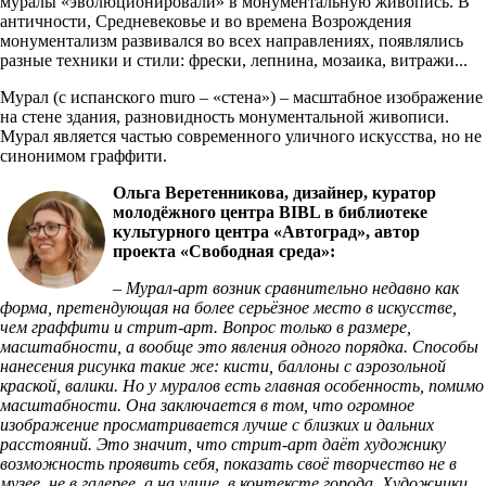
муралы «эволюционировали» в монументальную живопись. В
античности, Средневековье и во времена Возрождения
монументализм развивался во всех направлениях, появлялись
разные техники и стили: фрески, лепнина, мозаика, витражи...
Мурал (с испанского muro – «стена») – масштабное изображение
на стене здания, разновидность монументальной живописи.
Мурал является частью современного уличного искусства, но не
синонимом граффити.
Ольга Веретенникова, дизайнер, куратор
молодёжного центра BIBL в библиотеке
культурного центра «Автоград», автор
проекта «Свободная среда»:
– Мурал-арт возник сравнительно недавно как
форма, претендующая на более серьёзное место в искусстве,
чем граффити и стрит-арт. Вопрос только в размере,
масштабности, а вообще это явления одного порядка. Способы
нанесения рисунка такие же: кисти, баллоны с аэрозольной
краской, валики. Но у муралов есть главная особенность, помимо
масштабности. Она заключается в том, что огромное
изображение просматривается лучше с близких и дальних
расстояний. Это значит, что стрит-арт даёт художнику
возможность проявить себя, показать своё творчество не в
музее, не в галерее, а на улице, в контексте города. Художники