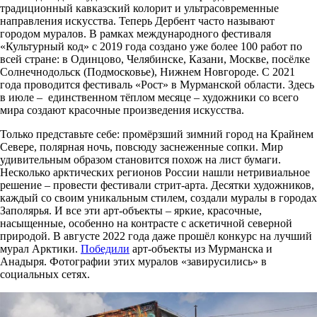
традиционный кавказский колорит и ультрасовременные
направления искусства. Теперь Дербент часто называют
городом муралов. В рамках международного фестиваля
«Культурный код» с 2019 года создано уже более 100 работ по
всей стране: в Одинцово, Челябинске, Казани, Москве, посёлке
Солнечнодольск (Подмосковье), Нижнем Новгороде. С 2021
года проводится фестиваль «Рост» в Мурманской области. Здесь
в июле – единственном тёплом месяце – художники со всего
мира создают красочные произведения искусства.
Только представьте себе: промёрзший зимний город на Крайнем
Севере, полярная ночь, повсюду заснеженные сопки. Мир
удивительным образом становится похож на лист бумаги.
Несколько арктических регионов России нашли нетривиальное
решение ­– провести фестивали стрит-арта. Десятки художников,
каждый со своим уникальным стилем, создали муралы в городах
Заполярья. И все эти арт-объекты – яркие, красочные,
насыщенные, особенно на контрасте с аскетичной северной
природой. В августе 2022 года даже прошёл конкурс на лучший
мурал Арктики.
Победили
арт-объекты из Мурманска и
Анадыря. Фотографии этих муралов «завирусились» в
социальных сетях.