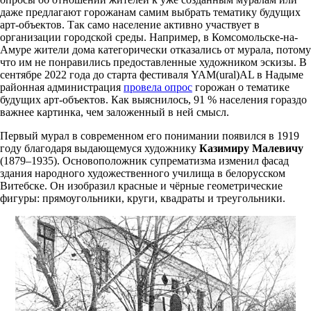
даже предлагают горожанам самим выбрать тематику будущих
арт-объектов. Так само население активно участвует в
организации городской среды. Например, в Комсомольске-на-
Амуре жители дома категорически отказались от мурала, потому
что им не понравились предоставленные художником эскизы. В
сентябре 2022 года до старта фестиваля YAM(ural)AL в Надыме
районная администрация
провела опрос
горожан о тематике
будущих арт-объектов. Как выяснилось, 91 % населения гораздо
важнее картинка, чем заложенный в ней смысл.
Первый мурал в современном его понимании появился в 1919
году благодаря выдающемуся художнику
Казимиру Малевичу
(1879–1935). Основоположник супрематизма изменил фасад
здания народного художественного училища в белорусском
Витебске. Он изобразил красные и чёрные геометрические
фигуры: прямоугольники, круги, квадраты и треугольники.