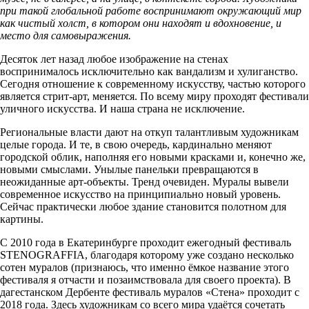
при такой глобальной работе воспринимают окружающий мир
как чистый холст, в котором они находят и вдохновение, и
место для самовыражения.
Десяток лет назад любое изображение на стенах
воспринималось исключительно как вандализм и хулиганство.
Сегодня отношение к современному искусству, частью которого
является стрит-арт, меняется. По всему миру проходят фестивали
уличного искусства. И наша страна не исключение.
Региональные власти дают на откуп талантливым художникам
целые города. И те, в свою очередь, кардинально меняют
городской облик, наполняя его новыми красками и, конечно же,
новыми смыслами. Унылые панельки превращаются в
неожиданные арт-объекты. Тренд очевиден. Муралы вывели
современное искусство на принципиально новый уровень.
Сейчас практически любое здание становится полотном для
картины.
С 2010 года в Екатеринбурге проходит ежегодный фестиваль
STENOGRAFFIA, благодаря которому уже создано несколько
сотен муралов (признаюсь, что именно ёмкое название этого
фестиваля я отчасти и позаимствовала для своего проекта). В
дагестанском Дербенте фестиваль муралов «Стена» проходит с
2018 года. Здесь художникам со всего мира удаётся сочетать