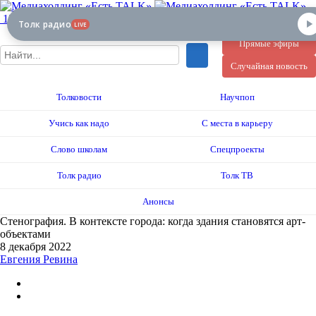
12+
Толк радио
LIVE
Прямые эфиры
Случайная новость
Толковости
Научпоп
Учись как надо
С места в карьеру
Слово школам
Спецпроекты
Толк радио
Толк ТВ
Анонсы
Стенография. В контексте города: когда здания становятся арт-
объектами
8 декабря 2022
Евгения Ревина