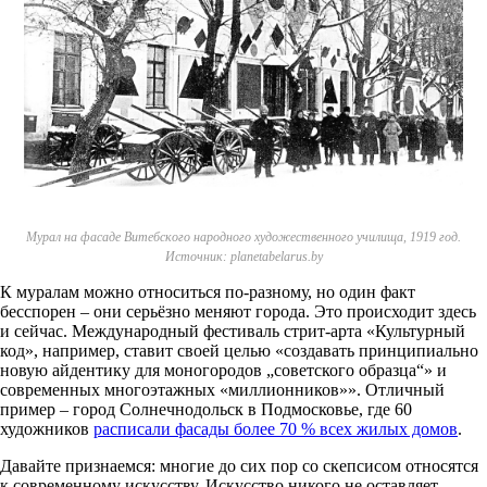
Мурал на фасаде Витебского народного художественного училища, 1919 год.
Источник: planetabelarus.by
К муралам можно относиться по-разному, но один факт
бесспорен – они серьёзно меняют города. Это происходит здесь
и сейчас. Международный фестиваль стрит-арта «Культурный
код», например, ставит своей целью «создавать принципиально
новую айдентику для моногородов „советского образца“» и
современных многоэтажных «миллионников»». Отличный
пример – город Солнечнодольск в Подмосковье, где 60
художников
расписали фасады более 70 % всех жилых домов
.
Давайте признаемся: многие до сих пор со скепсисом относятся
к современному искусству. Искусство никого не оставляет