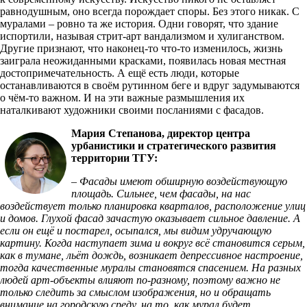
равнодушным, оно всегда порождает споры. Без этого никак. С
муралами – ровно та же история. Одни говорят, что здание
испортили, называя стрит-арт вандализмом и хулиганством.
Другие признают, что наконец-то что-то изменилось, жизнь
заиграла неожиданными красками, появилась новая местная
достопримечательность. А ещё есть люди, которые
останавливаются в своём рутинном беге и вдруг задумываются
о чём-то важном. И на эти важные размышления их
наталкивают художники своими посланиями с фасадов.
Мария Степанова, директор центра
урбанистики и стратегического развития
территории ТГУ:
– Фасады имеют обширную воздействующую
площадь. Сильнее, чем фасады, на нас
воздействует только планировка кварталов, расположение улиц
и домов. Глухой фасад зачастую оказывает сильное давление. А
если он ещё и постарел, осыпался, мы видим удручающую
картину. Когда наступает зима и вокруг всё становится серым,
как в тумане, льёт дождь, возникает депрессивное настроение,
тогда качественные муралы становятся спасением. На разных
людей арт-объекты влияют по-разному, поэтому важно не
только следить за смыслом изображения, но и обращать
внимание на городскую среду, на то, как мурал будет