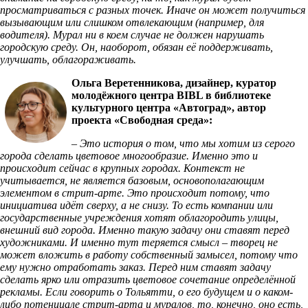
просматриваться с разных точек. Иначе он может получиться
вызывающим или слишком отвлекающим (например, для
водителя). Мурал ни в коем случае не должен нарушать
городскую среду. Он, наоборот, обязан её поддерживать,
улучшать, облагораживать.
Ольга Веретенникова, дизайнер, куратор
молодёжного центра BIBL в библиотеке
культурного центра «Автоград», автор
проекта «Свободная среда»:
– Это история о том, что мы хотим из серого
города сделать цветовое многообразие. Именно это и
происходит сейчас в крупных городах. Контекст не
учитывается, не является базовым, основополагающим
элементом в стрит-арте. Это происходит потому, что
инициатива идёт сверху, а не снизу. То есть компании или
государственные учреждения хотят облагородить улицы,
внешний вид города. Именно такую задачу они ставят перед
художниками. И именно тут теряется смысл – творец не
может вложить в работу собственный замысел, потому что
ему нужно отработать заказ. Перед ним ставят задачу
сделать ярко или отразить цветовое сочетание определённой
рекламы. Если говорить о Тольятти, о его будущем и о каком-
либо потенциале стрит-арта и муралов, то, конечно, оно есть,