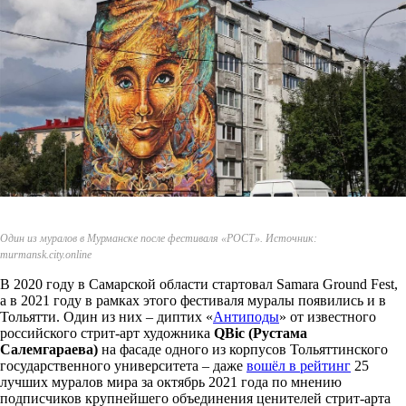
Один из муралов в Мурманске после фестиваля «РОСТ». Источник:
murmansk.city.online
В 2020 году в Самарской области стартовал Samara Ground Fest,
а в 2021 году в рамках этого фестиваля муралы появились и в
Тольятти. Один из них – диптих «
Антиподы
» от известного
российского стрит-арт художника
QBic (Рустама
Салемгараева)
на фасаде одного из корпусов Тольяттинского
государственного университета – даже
вошёл в рейтинг
25
лучших муралов мира за октябрь 2021 года по мнению
подписчиков крупнейшего объединения ценителей стрит-арта