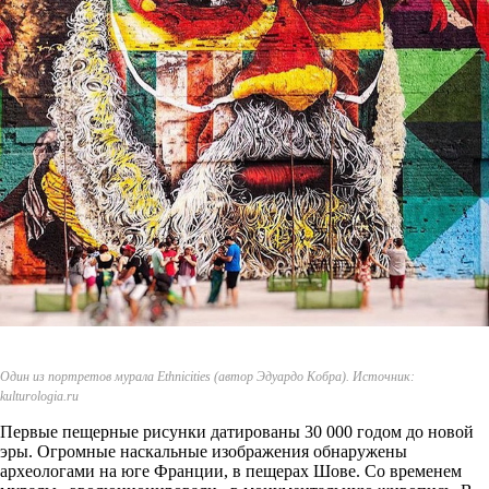
Один из портретов мурала Ethnicities (автор Эдуардо Кобра). Источник:
kulturologia.ru
Первые пещерные рисунки датированы 30 000 годом до новой
эры. Огромные наскальные изображения обнаружены
археологами на юге Франции, в пещерах Шове. Со временем