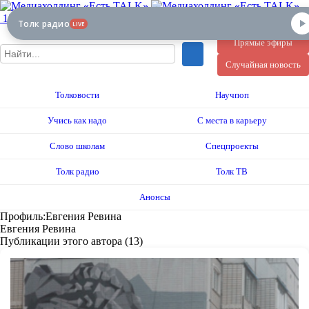
12+
Толк радио
LIVE
Прямые эфиры
Случайная новость
Толковости
Научпоп
Учись как надо
С места в карьеру
Слово школам
Спецпроекты
Толк радио
Толк ТВ
Анонсы
Профиль:Евгения Ревина
Евгения Ревина
Публикации этого автора (13)