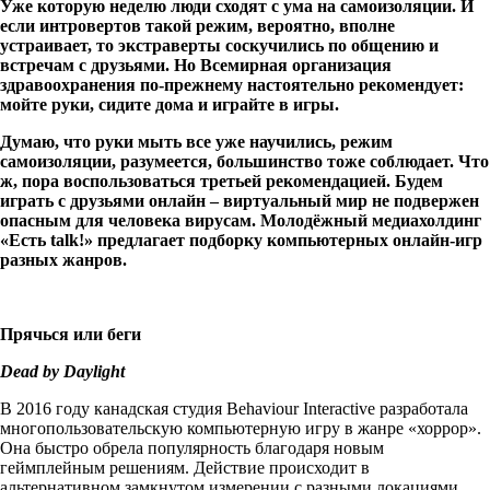
Уже которую неделю люди сходят с ума на самоизоляции. И
если интровертов такой режим, вероятно, вполне
устраивает, то экстраверты соскучились по общению и
встречам с друзьями. Но Всемирная организация
здравоохранения по-прежнему настоятельно рекомендует:
мойте руки, сидите дома и играйте в игры.
Думаю, что руки мыть все уже научились, режим
самоизоляции, разумеется, большинство тоже соблюдает. Что
ж, пора воспользоваться третьей рекомендацией. Будем
играть с друзьями онлайн – виртуальный мир не подвержен
опасным для человека вирусам. Молодёжный медиахолдинг
«Есть
talk
!» предлагает подборку компьютерных онлайн-игр
разных жанров.
Прячься
или
беги
Dead by Daylight
В 2016 году канадская студия Behaviour Interactive разработала
многопользовательскую компьютерную игру в жанре «хоррор».
Она быстро обрела популярность благодаря новым
геймплейным решениям. Действие происходит в
альтернативном замкнутом измерении с разными локациями,