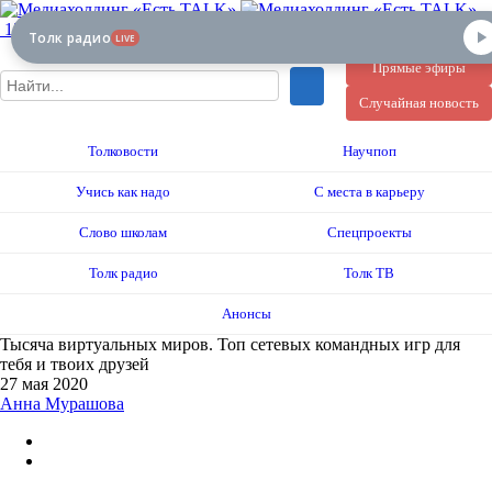
12+
Толк радио
LIVE
Прямые эфиры
Случайная новость
Толковости
Научпоп
Учись как надо
С места в карьеру
Слово школам
Спецпроекты
Толк радио
Толк ТВ
Анонсы
Тысяча виртуальных миров. Топ сетевых командных игр для
тебя и твоих друзей
27 мая 2020
Анна Мурашова