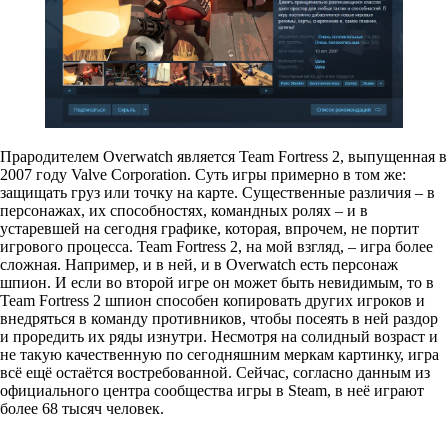
Прародителем Overwatch является Team Fortress 2, выпущенная в
2007 году Valve Corporation. Суть игры примерно в том же:
защищать груз или точку на карте. Существенные различия – в
персонажах, их способностях, командных ролях – и в
устаревшей на сегодня графике,
которая, впрочем, не портит
игрового процесса. Team Fortress 2, на мой взгляд, – игра более
сложная. Например, и в ней, и в Overwatch есть персонаж
шпион. И если во второй игре он может быть невидимым, то в
Team Fortress 2 шпион способен копировать других игроков и
внедряться в команду противников, чтобы посеять в ней раздор
и проредить их ряды изнутри. Несмотря на солидный возраст и
не такую качественную по сегодняшним меркам картинку, игра
всё ещё остаётся востребованной. Сейчас, согласно данным из
официального центра сообщества игры в Steam, в неё играют
более 68 тысяч человек.