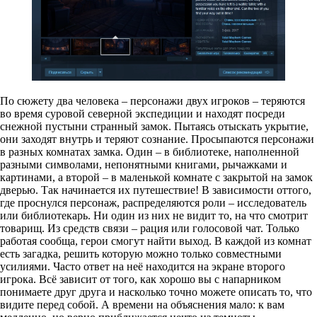
По сюжету два человека – персонажи двух игроков – теряются
во время суровой северной экспедиции и находят посреди
снежной пустыни странный замок. Пытаясь отыскать укрытие,
они заходят внутрь и теряют сознание. Просыпаются персонажи
в разных комнатах замка. Один – в библиотеке, наполненной
разными символами, непонятными книгами, рычажками и
картинами, а второй – в маленькой комнате с закрытой на замок
дверью. Так начинается их путешествие! В зависимости оттого,
где проснулся персонаж, распределяются роли – исследователь
или библиотекарь. Ни один из них не видит то, на что смотрит
товарищ. Из средств связи – рация или голосовой чат. Только
работая сообща, герои смогут найти выход. В каждой из комнат
есть загадка, решить которую можно только совместными
усилиями. Часто ответ на неё находится на экране второго
игрока. Всё зависит от того, как хорошо вы с напарником
понимаете друг друга и насколько точно можете описать то, что
видите перед собой. А времени на объяснения мало: к вам