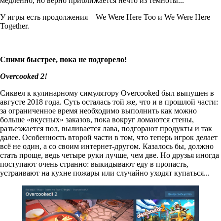
медленно, но верно приближается нечто из темноты...
У игры есть продолжения – We Were Here Too и We Were Here
Together.
Сними быстрее, пока не подгорело!
Overcooked
2!
Сиквел к кулинарному симулятору Overcooked был выпущен в
августе 2018 года. Суть осталась той же, что и в прошлой части:
за ограниченное время необходимо выполнить как можно
больше «вкусных» заказов, пока вокруг ломаются стены,
разъезжается пол, выливается лава, подгорают продукты и так
далее. Особенность второй части в том, что теперь игрок делает
всё не один, а со своим интернет-другом. Казалось бы, должно
стать проще, ведь четыре руки лучше, чем две. Но друзья иногда
поступают очень странно: выкидывают еду в пропасть,
устраивают на кухне пожары или случайно уходят купаться...