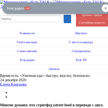
12+
Толк радио
LIVE
Прямые эфиры
Случайная новость
Толковости
Научпоп
Учись как надо
С места в карьеру
Слово школам
Спецпроекты
Толк радио
Толк ТВ
Анонсы
Время есть. «Уличная еда»: быстро, вкусно, безопасно
24 декабря 2020
Елена Краснова
Многие думают, что стритфуд (street food в переводе с англ.