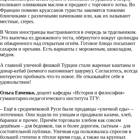
поливают оливковым маслом и продают с торгового лотка. Во
Франции помимо круассанов туристы лакомятся тонкими
блинчиками с различными начинками или, как их называют
местные, crepes.
В Чехии иностранцы выстраиваются в очередь за трдельником.
Это выпечка из дрожжевого теста, обёрнутого вокруг цилиндра
и обжаренного над открытым огнём. Готовое блюдо посыпают
сахаром и орехами. Есть варианты с мороженым, шоколадом,
мёдом.
А главной уличной фишкой Турции стали жареные каштаны и
донар-кебаб (немного напоминает шаурму). Согласитесь, всегда
интересно пробовать что-то новое. Не отказывайте себе в
удовольствии!
Ольга Евченко,
доцент кафедры «История и философия»
гуманитарно-педагогического института ТГУ:
– Ещё в средневековой Руси были продавцы «уличной еды» –
лоточники. Они ходили по улицам и продавали калачи, хлеб,
баранки и прочее. Причём торговали хлебом как совсем
дешёвым – для бедняков, так и более дорогим, сытным – для
состоятельной публики. Уличная еда пользовалась спросом в
большей степени в тёплое время года, а также на крупных