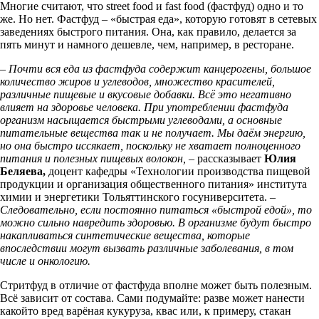
Многие считают, что street food и fast food (фастфуд) одно и то
же. Но нет. Фастфуд – «быстрая еда», которую готовят в сетевых
заведениях быстрого питания. Она, как правило, делается за
пять минут и намного дешевле, чем, например, в ресторане.
– Почти вся еда из фастфуда содержит канцерогены, большое
количество жиров и углеводов, множество красителей,
различные пищевые и вкусовые добавки. Всё это негативно
влияет на здоровье человека. При употреблении фастфуда
организм насыщается быстрыми углеводами, а основные
питательные вещества так и не получает. Мы даём энергию,
но она быстро иссякает, поскольку не хватает полноценного
питания и полезных пищевых волокон, –
рассказывает
Юлия
Беляева,
доцент кафедры «Технологии производства пищевой
продукции и организация общественного питания» института
химии и энергетики Тольяттинского госуниверситета.
–
Следовательно, если постоянно питаться «быстрой едой», то
можно сильно навредить здоровью. В организме будут быстро
накапливаться синтетические вещества, которые
впоследствии могут вызвать различные заболевания, в том
числе и онкологию.
Стритфуд в отличие от фастфуда вполне может быть полезным.
Всё зависит от состава. Сами подумайте: разве может нанести
какойто вред варёная кукуруза, квас или, к примеру, стакан