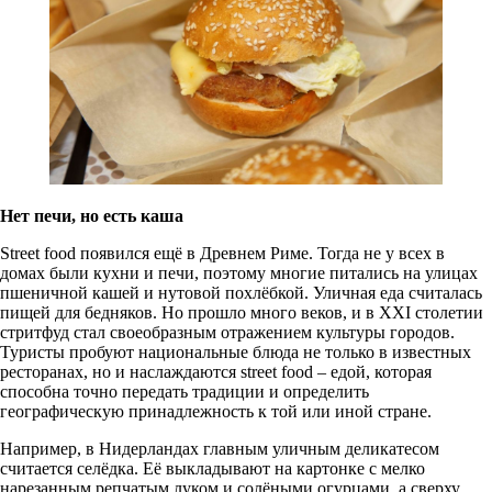
Нет печи, но есть каша
Street food появился ещё в Древнем Риме. Тогда не у всех в
домах были кухни и печи, поэтому многие питались на улицах
пшеничной кашей и нутовой похлёбкой. Уличная еда считалась
пищей для бедняков. Но прошло много веков, и в XXI столетии
стритфуд стал своеобразным отражением культуры городов.
Туристы пробуют национальные блюда не только в известных
ресторанах, но и наслаждаются street food – едой, которая
способна точно передать традиции и определить
географическую принадлежность к той или иной стране.
Например, в Нидерландах главным уличным деликатесом
считается селёдка. Её выкладывают на картонке с мелко
нарезанным репчатым луком и солёными огурцами, а сверху