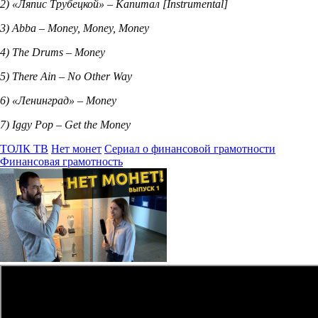
2) «
Ляпис
Трубецкой
» –
Капитал
[Instrumental]
3) Abba – Money, Money, Money
4) The Drums – Money
5) There Ain – No Other Way
6) «
Ленинград
» – Money
7) Iggy Pop – Get the Money
ТОЛК ТВ
Нет монет
Сериал о финансовой грамотности
Финансовая грамотность