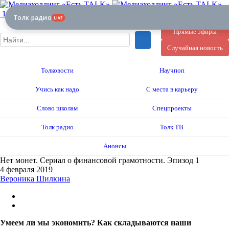
12+
Толк радио
LIVE
Прямые эфиры
Случайная новость
Толковости
Научпоп
Учись как надо
С места в карьеру
Слово школам
Спецпроекты
Толк радио
Толк ТВ
Анонсы
Нет монет. Сериал о финансовой грамотности. Эпизод 1
4 февраля 2019
Вероника Шилкина
Умеем ли мы экономить? Как складываются наши