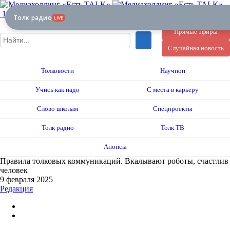
12+
Толк радио
LIVE
Прямые эфиры
Случайная новость
Толковости
Научпоп
Учись как надо
С места в карьеру
Слово школам
Спецпроекты
Толк радио
Толк ТВ
Анонсы
Правила толковых коммуникаций. Вкалывают роботы, счастлив
человек
9 февраля 2025
Редакция