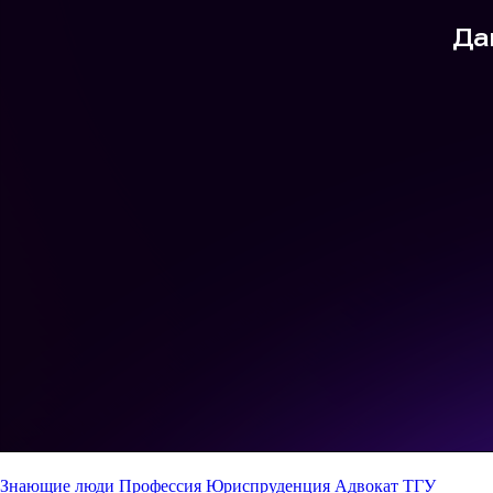
Знающие люди
Профессия
Юриспруденция
Адвокат
ТГУ