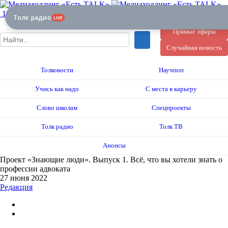
12+
Толк радио
LIVE
Прямые эфиры
Случайная новость
Толковости
Научпоп
Учись как надо
С места в карьеру
Слово школам
Спецпроекты
Толк радио
Толк ТВ
Анонсы
Проект «Знающие люди». Выпуск 1. Всё, что вы хотели знать о
профессии адвоката
27 июня 2022
Редакция