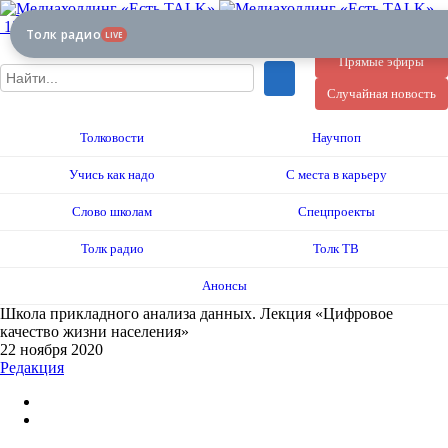
12+
Толк радио
LIVE
Прямые эфиры
Случайная новость
Толковости
Научпоп
Учись как надо
С места в карьеру
Слово школам
Спецпроекты
Толк радио
Толк ТВ
Анонсы
Школа прикладного анализа данных. Лекция «Цифровое
качество жизни населения»
22 ноября 2020
Редакция