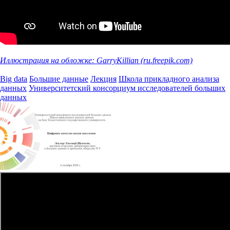
Иллюстрация на обложке: GarryKillian (ru.freepik.com)
Big data
Большие данные
Лекция
Школа прикладного анализа
данных
Университетский консорциум исследователей больших
данных