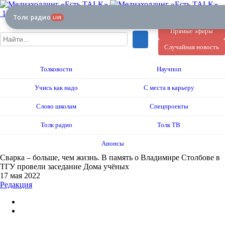
12+
Толк радио
LIVE
Прямые эфиры
Случайная новость
Толковости
Научпоп
Учись как надо
С места в карьеру
Слово школам
Спецпроекты
Толк радио
Толк ТВ
Анонсы
Сварка – больше, чем жизнь. В память о Владимире Столбове в
ТГУ провели заседание Дома учёных
17 мая 2022
Редакция