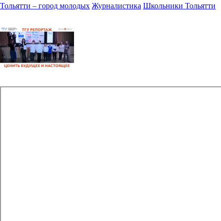
Тольятти – город молодых
Журналистика
Школьники Тольятти