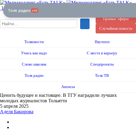
12+
Толк радио
LIVE
Прямые эфиры
Случайная новость
Толковости
Научпоп
Учись как надо
С места в карьеру
Слово школам
Спецпроекты
Толк радио
Толк ТВ
Анонсы
Ценить будущее и настоящее. В ТГУ наградили лучших
молодых журналистов Тольятти
5 апреля 2025
Аделя Бакирова