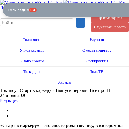
12+
Толк радио
LIVE
Прямые эфиры
Случайная новость
Толковости
Научпоп
Учись как надо
С места в карьеру
Слово школам
Спецпроекты
Толк радио
Толк ТВ
Анонсы
Ток-шоу «Старт в карьеру». Выпуск первый. Всё про IT
24 июля 2020
Редакция
«Старт в карьеру» – это своего рода ток-шоу, в котором на