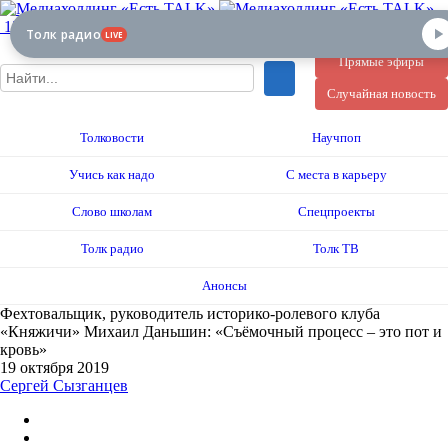
12+
Толк радио
LIVE
Прямые эфиры
Случайная новость
Толковости
Научпоп
Учись как надо
С места в карьеру
Слово школам
Спецпроекты
Толк радио
Толк ТВ
Анонсы
Фехтовальщик, руководитель историко-ролевого клуба
«Княжичи» Михаил Даньшин: «Съёмочный процесс – это пот и
кровь»
19 октября 2019
Сергей Сызганцев