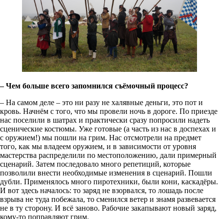
– Чем больше всего запомнился съёмочный процесс?
– На самом деле – это ни разу не халявные деньги, это пот и
кровь. Начнём с того, что мы провели ночь в дороге. По приезде
нас поселили в шатрах и практически сразу попросили надеть
сценические костюмы. Уже готовые (а часть из нас в доспехах и
с оружием!) мы пошли на грим. Нас отсмотрели на предмет
того, как мы владеем оружием, и в зависимости от уровня
мастерства распределили по местоположению, дали примерный
сценарий. Затем последовало много репетиций, которые
позволили внести необходимые изменения в сценарий. Пошли
дубли. Применялось много пиротехники, были кони, каскадёры.
И вот здесь началось: то заряд не взорвался, то лошадь после
взрыва не туда побежала, то сменился ветер и знамя развевается
не в ту сторону. И всё заново. Рабочие закапывают новый заряд,
кому-то поправляют грим.