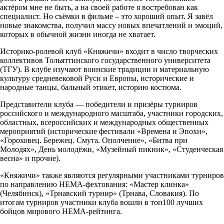
актёром мне не быть, а на своей работе я востребован как
специалист. Но съёмки в фильме – это хороший опыт. Я завёл
новые знакомства, получил массу новых впечатлений и эмоций,
которых в обычной жизни иногда не хватает.
Историко-ролевой клуб «Княжичи» входит в число творческих
коллективов Тольяттинского государственного университета
(ТГУ). В клубе изучают воинские традиции и материальную
культуру средневековой Руси и Европы, исторические и
народные танцы, бальный этикет, историю костюма.
Представители клуба — победители и призёры турниров
российского и международного масштаба, участники городских,
областных, всероссийских и международных общественных
мероприятий (исторические фестивали «Времена и Эпохи»,
«Гороховец. Бережец. Смута. Ополчение», «Битва при
Молодях», День молодёжи, «Музейный пикник», «Студенческая
весна» и прочие).
«Княжичи» также являются регулярными участниками турниров
по направлению НЕМА-фехтования: «Мастер клинка»
(Челябинск), «Трнавский турнир» (Трнава, Словакия). По
итогам турниров участники клуба вошли в топ100 лучших
бойцов мирового НЕМА-рейтинга.