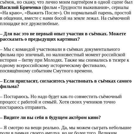
съёмок, но скажу, что лично моим партнёром в одной сцене был
Василий Бриченко
(фильм «Трудности выживания», сериалы
«На краю», «Выжить После»). Он нормальный парень, простой
в общении, вместе с нами босой на земле лежал. На съёмочной
площадке все дружелюбные.
– Для вас это не первый опыт участия в съёмках. Можете
рассказать о предыдущих картинах?
– Мы с командой участвовали в съёмках документального
фильма про эпичный, но малоизвестный момент российской
истории – битву при Молодях. Также мы снимались в тизере к
одному всероссийскому историческому фестивалю,
посвящённому событиям Смутного времени.
– Если пригласят, согласитесь участвовать в съёмках самого
фильма?
– Постараюсь. Но надо будет как-то совместить съёмочный
процесс с работой и семьёй. Хотя своих учеников точно
постараюсь отправить.
– Видите ли вы себя в будущем актёром кино?
– Я смотрю на вещи реально. Да, мы можем сыграть небольшие
роли в рамках своего амплуа, но не более того. Великим