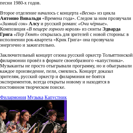
песни 1980-х годов.
Второе отделение началось с концерта
«Весна»
из цикла
Антонио Вивальди
«Времена года». Следом за ним прозвучали
«Зимний сон»
Алсу
и русский романс
«Очи чёрные».
Композиция
«В пещере горного короля»
из сюиты
Эдварда
Грига
«Пер Гюнт»
открылась для зрителей с новой стороны: в
исполнении рок-квартета «Крик Грига» она прозвучала
энергично и зажигательно.
Заключительный концерт сезона русский оркестр Тольяттинской
филармонии провёл в формате своеобразного «капустника».
Музыканты не просто отыгрывали программу, но и обыгрывали
каждое произведение, пели, смеялись. Концерт доказал
зрителям, русский оркестр и филармония не боятся
экспериментов, всегда открыты новому и находятся в
постоянном творческом поиске.
Филармония
Музыка
Капустник