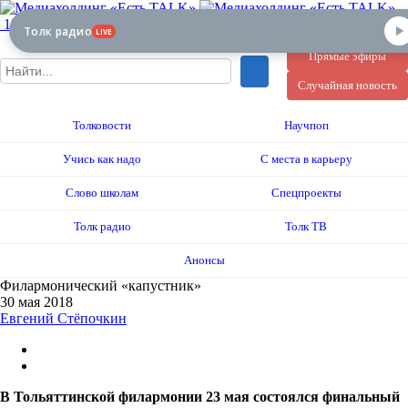
12+
Толк радио
LIVE
Прямые эфиры
Случайная новость
Толковости
Научпоп
Учись как надо
С места в карьеру
Слово школам
Спецпроекты
Толк радио
Толк ТВ
Анонсы
Филармонический «капустник»
30 мая 2018
Евгений Стёпочкин
В Тольяттинской филармонии 23 мая состоялся финальный