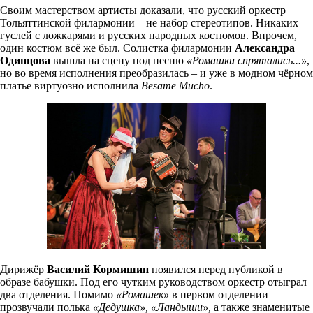
Своим мастерством артисты доказали, что русский оркестр
Тольяттинской филармонии – не набор стереотипов. Никаких
гуслей с ложкарями и русских народных костюмов. Впрочем,
один костюм всё же был. Солистка филармонии
Александра
Одинцова
вышла на сцену под песню
«Ромашки спрятались...»
,
но во время исполнения преобразилась – и уже в модном чёрном
платье виртуозно исполнила
Besame Mucho
.
Дирижёр
Василий Кормишин
появился перед публикой в
образе бабушки. Под его чутким руководством оркестр отыграл
два отделения. Помимо
«Ромашек»
в первом отделении
прозвучали полька
«Дедушка»,
«Ландыши»,
а также знаменитые