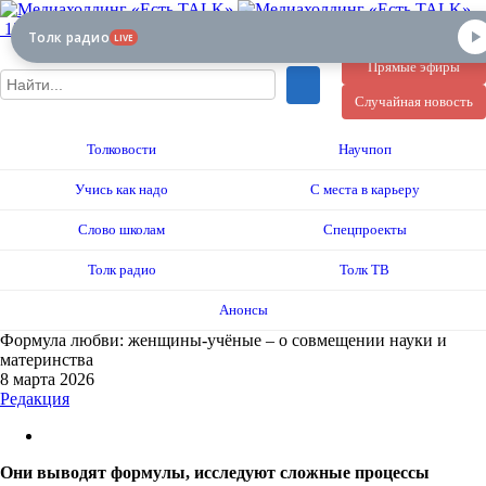
12+
Толк радио
LIVE
Прямые эфиры
Случайная новость
Толковости
Научпоп
Учись как надо
С места в карьеру
Слово школам
Спецпроекты
Толк радио
Толк ТВ
Анонсы
Формула любви: женщины-учёные – о совмещении науки и
материнства
8 марта 2026
Редакция
Они выводят формулы, исследуют сложные процессы