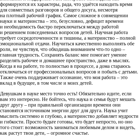
формируются их характеры, рада, что удаётся находить время
для совместных разговоров и общего досуга, несмотря
на плотный рабочий график. Самое сложное в совмещении
науки и материнства – это, безусловно, дефицит времени
и необходимость быстро переключаться между работой
и решением повседневных вопросов детей. Научная работа
требует сосредоточенности и тишины, а материнство – полной
эмоциональной отдачи. Научиться качественно выполнять обе
роли, не чувствуя, что обходишь вниманием что-то одно –
главная трудность. Сохранять баланс мне помогает умение
разделять рабочее и домашнее пространство, даже в мыслях.
Когда я на работе, то полностью в процессе, а дома стараюсь
отключаться от профессиональных вопросов и побыть с детьми.
Также очень поддерживает осознание, что моя работа – это
вклад в будущее, в том числе и моих детей.
Девушкам в науке место точно есть! Обязательно идите, если
вам это интересно. Не бойтесь, что наука и семья будут мешать
друг другу – при правильной организации времени они
становятся источником энергии друг для друга. Наука учит
мыслить системно и глубоко, а материнство добавляет мудрости
и гибкости. Просто будьте готовы, что будет непросто, но оно
того стоит: возможность заниматься любимым делом и видеть,
как растут твои дети, – огромное счастье.