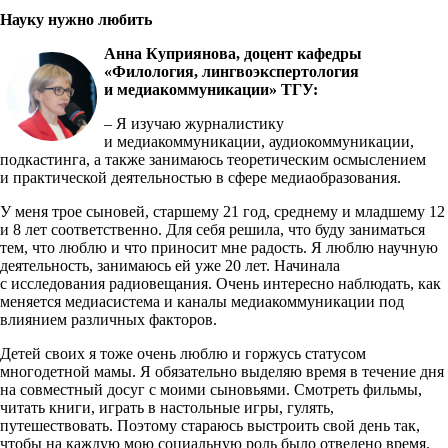
Науку нужно любить
Анна Куприянова, доцент кафедры
«Филология, лингвоэкспертология
и медиакоммуникации» ТГУ:
– Я изучаю журналистику
и медиакоммуникации, аудиокоммуникации,
подкастинга, а также занимаюсь теоретическим осмыслением
и практической деятельностью в сфере медиаобразования.
У меня трое сыновей, старшему 21 год, среднему и младшему 12
и 8 лет соответственно. Для себя решила, что буду заниматься
тем, что люблю и что приносит мне радость. Я люблю научную
деятельность, занимаюсь ей уже 20 лет. Начинала
с исследования радиовещания. Очень интересно наблюдать, как
меняется медиасистема и каналы медиакоммуникации под
влиянием различных факторов.
Детей своих я тоже очень люблю и горжусь статусом
многодетной мамы. Я обязательно выделяю время в течение дня
на совместный досуг с моими сыновьями. Смотреть фильмы,
читать книги, играть в настольные игры, гулять,
путешествовать. Поэтому стараюсь выстроить свой день так,
чтобы на каждую мою социальную роль было отведено время.