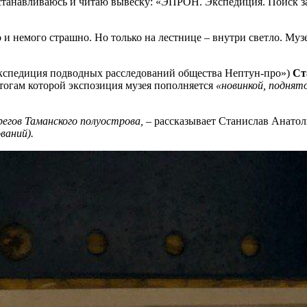
е останавливаюсь и читаю вывеску: «ЭПРОН. Экспедиция. Поиск 
 и немого страшно. Но только на лестнице – внутри светло. Музе
Экспедиция подводных расследований общества Нептун-про»)
Ст
итогам которой экспозиция музея пополняется
«новинкой, поднято
егов Таманского полуострова,
– рассказывает Станислав Анатол
ваний).