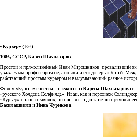
«Курьер» (16+)
1986, СССР, Карен Шахназаров
Простой и прямолинейный Иван Мирошников, проваливший экзам
уважаемым профессором педагогики и его дочерью Катей. Между
работающий простым курьером и выдумывающий разные истории,
Фильм «Курьер» советского режиссёра
Карена Шахназарова
в 
«русского Холдена Колфилда». Иван, как и персонаж Сэлинджера,
«Курьер» полон символов, но посыл его достаточно прямолинеен
Басилашвили
и
Инна Чурикова
.