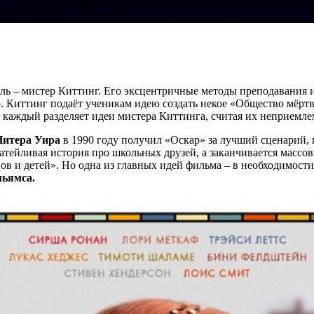
ль – мистер Киттинг. Его эксцентричные методы преподавания
о. Киттинг подаёт ученикам идею создать некое «Общество мёрт
 каждый разделяет идеи мистера Киттинга, считая их неприемле
Питера Уира
в 1990 году получил «Оскар» за лучший сценарий, 
затейливая история про школьных друзей, а заканчивается массо
в и детей». Но одна из главных идей фильма – в необходимости 
льямса
.