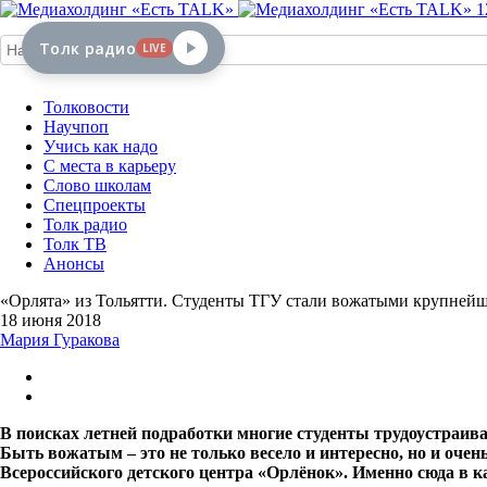
1
Толк радио
LIVE
Толковости
Научпоп
Учись как надо
С места в карьеру
Слово школам
Спецпроекты
Толк радио
Толк ТВ
Анонсы
«Орлята» из Тольятти. Студенты ТГУ стали вожатыми крупнейше
18 июня 2018
Мария Гуракова
В поисках летней подработки многие студенты трудоустраив
Быть вожатым – это не только весело и интересно, но и очен
Всероссийского детского центра «Орлёнок». Именно сюда в к