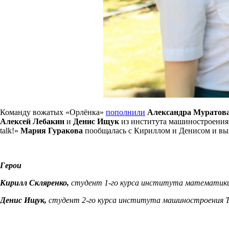
Команду вожатых «Орлёнка»
пополнили
Александра Муратова
Алексей Лебакин
и
Денис Ищук
из института машиностроени
talk!»
Мария Гуракова
пообщалась
с Кириллом и Денисом и выя
Герои
Кирилл Скляренко,
студент 1-го курса института математики
Денис Ищук,
студент 2-го курса
института машиностроения 