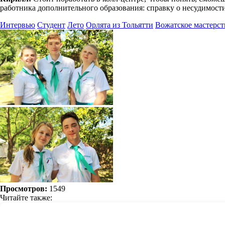
работника дополнительного образования: справку о несудимости
Интервью
Студент
Лето
Орлята из Тольятти
Вожатское мастерст
Просмотров:
1549
Читайте также: