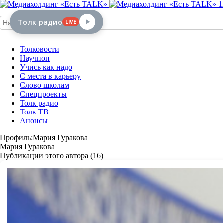
1
Толк радио
LIVE
Толковости
Научпоп
Учись как надо
С места в карьеру
Слово школам
Спецпроекты
Толк радио
Толк ТВ
Анонсы
Профиль:Мария Гуракова
Мария Гуракова
Публикации этого автора (16)