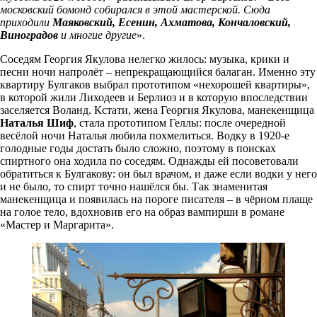
московский бомонд собирался в этой мастерской. Сюда
приходили
Маяковский, Есенин, Ахматова, Кончаловский,
Виноградов
и многие другие
».
Соседям Георгия Якулова нелегко жилось: музыка, крики и
песни ночи напролёт – непрекращающийся балаган. Именно эту
квартиру Булгаков выбрал прототипом «нехорошей квартиры»,
в которой жили Лиходеев и Берлиоз и в которую впоследствии
заселяется Воланд. Кстати, жена Георгия Якулова, манекенщица
Наталья Шиф
, стала прототипом Геллы: после очередной
весёлой ночи Наталья любила похмелиться. Водку в 1920-е
голодные годы достать было сложно, поэтому в поисках
спиртного она ходила по соседям. Однажды ей посоветовали
обратиться к Булгакову: он был врачом, и даже если водки у него
и не было, то спирт точно нашёлся бы. Так знаменитая
манекенщица и появилась на пороге писателя – в чёрном плаще
на голое тело, вдохновив его на образ вампирши в романе
«Мастер и Маргарита».