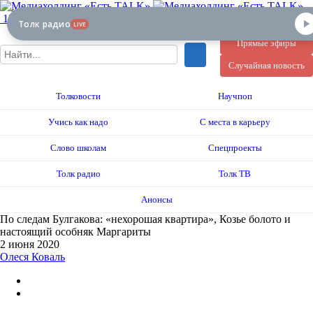
12+
Толк радио
LIVE
Прямые эфиры
Случайная новость
Толковости
Научпоп
Учись как надо
С места в карьеру
Слово школам
Спецпроекты
Толк радио
Толк ТВ
Анонсы
По следам Булгакова: «нехорошая квартира», Козье болото и
настоящий особняк Маргариты
2 июня 2020
Олеся Коваль