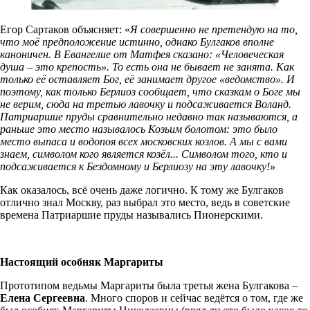
Егор Сартаков объясняет: «
Я совершенно не претендую на то,
что моё предположение истинно, однако Булгаков вполне
каноничен. В Евангелие от Матфея сказано: «Человеческая
душа – это крепость». То есть она не бывает не занята. Как
только её оставляет Бог, её занимает другое «ведомство». И
поэтому, как только Берлиоз сообщает, что сказкам о Боге мы
не верим, сюда на третью лавочку и подсаживается Воланд.
Патриаршие пруды сравнительно недавно так называются, а
раньше это место называлось Козьим болотом: это было
место выпаса и водопоя всех московских козлов. А мы с вами
знаем, символом кого является козёл... Символом того, кто и
подсаживается к Бездомному и Берлиозу на эту лавочку!»
Как оказалось, всё очень даже логично. К тому же Булгаков
отлично знал Москву, раз выбрал это место, ведь в советские
времена Патриаршие пруды назывались Пионерскими.
Настоящий особняк Маргариты
Прототипом ведьмы Маргариты была третья жена Булгакова –
Елена Сергеевна
. Много споров и сейчас ведётся о том, где же