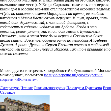
был особняк Маргариты Николаевны (вряд ли это было какое-то
вымышленное место). У Егора Сартакова тоже есть своя версия,
какой дом в Москве всё-таки стал прототипом особняка ведьмы:
«
Судя по описанию полёта Маргариты на щётке, её особняк
находился в Малом Васильевском переулке. И тут, правда, есть
такой дом: двухэтажный, с комнатой-фонариком, с
собственным садиком, недалеко от Арбата. Когда я это
откопал, решил узнать, как этот дом связан с Булгаковым.
Оказалось, что в этом доме была первая в Советском Союзе
школа ритма. Здесь преподавали ритм по методике
Айседоры
Дункан
. А роман Дункан и
Сергея Есенина
начался в той самой
«нехорошей квартире» Георгия Якулова. Так что в принципе это
можно связать
».
Много других интересных подробностей о булгаковской Москве
можно узнать, посмотрев
полную версию видеоэкскурсии в
соцсети «ВКонтакте».
Литература
Чтение
Онлайн-экскурсия
По следам Булгакова
Егор
Сартаков