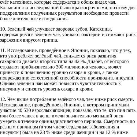
счёт катехинов, которые содержатся в обоих видах чая.
Большинство исследований были краткосрочными, поэтому для
подкрепления полученных результатов необходимо провести
более длительные исследования.
10. Зелёный чай улучшает здоровье зубов. Катехины,
содержащиеся в зелёном чае, убивают бактерии и снижают риск
заражения вирусом гриппа.
11. Исследование, проведённое в Японии, показало, что у тех,
кто употребляет зелёный чай, снижается риск развития
сахарного диабета второго типа на 42 %. Диабет, от которого
страдают приблизительно 300 миллионов человек, может
привести к повышению уровню сахара в крови, а также
повреждению естественной способности производить инсулин.
Однако зелёный чай может повысить чувствительность к
инсулину и снизить уровень сахара в крови.
12. Чем выше потребление зелёного чая, тем ниже риск смерти.
Исследование, проведённое в Японии, в котором принимали
участие 40 530 взрослых японцев, показало, что те, кто пил пять
или более чашек в день, имели значительно меньший риск
умереть в течение одиннадцатилетнего периода. Смертность по
разным причинам (в том числе сердечные заболевания и
инсульты) была на 23 % ниже среди женщин и на 12 % ниже