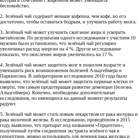
которая в сочетании с кофеином может уменьшить
беспокойство.
2. Зелёный чай содержит меньше кофеина, чем кофе, но его
достаточно, чтобы оставаться бодрым, и улучшить работу мозга.
3. Зелёный чай может улучшить сжигание жира и ускорить
метаболизм. По результатам одного исследования с участием 10
мужчин было установлено, что зелёный чай регулярно
увеличивал расход энергии на 4 %. Другое исследование
показало, что окисление жиров увеличилось на 17 %.
4. Зелёный чай может защитить мозг в пожилом возрасте и
уменьшить риск возникновения болезней Альцгеймера и
Паркинсона. В лабораторном исследовании 2010 года было
выявлено, что зелёный чай может защитить нервные клетки от
смерти, тем самым предотвращая развитие деменции (болезнь
Альцгеймера). Конечно, необходимы дополнительные
исследования, но имеющиеся на данный момент результаты
радуют.
5. Зелёный чай может стать новым лекарством от рака желудка и
рака молочной железы. В исследовании, проведённом в 2015
году, выявлено, что препарат под названием «Герцептин»,
полученный путём соединения экстракта зелёного чая и
герцептина, можно использовать для лечения рака желудка и