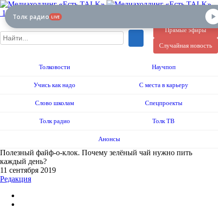
12+
Толк радио
LIVE
Прямые эфиры
Случайная новость
Толковости
Научпоп
Учись как надо
С места в карьеру
Слово школам
Спецпроекты
Толк радио
Толк ТВ
Анонсы
Полезный файф-о-клок. Почему зелёный чай нужно пить
каждый день?
11 сентября 2019
Редакция