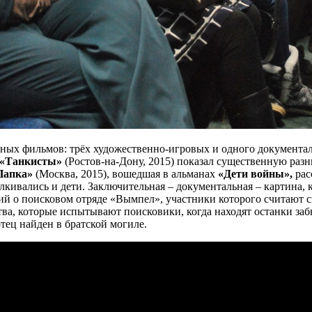
жных фильмов: трёх художественно-игровых и одного документ
«Танкисты»
(Ростов-на-Дону, 2015) показал существенную раз
Папка»
(Москва, 2015), вошедшая в альманах
«Дети войны»,
рас
талкивались и дети. Заключительная – документальная – картина,
ий о поисковом отряде «Вымпел», участники которого считают 
ства, которые испытывают поисковики, когда находят останки за
тец найден в братской могиле.