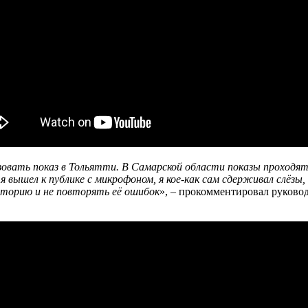
овать показ в Тольятти. В Самарской области показы проходят 
вышел к публике с микрофоном, я кое-как сам сдерживал слёзы, 
сторию и не повторять её ошибок
», – прокомментировал руково