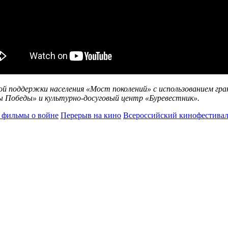
ой поддержки населения «Мост поколений» с использованием г
 Победы» и культурно-досуговый центр «Буревестник».
 фильмы о войне
Перерыв на кино
Всероссийский кинофестивал