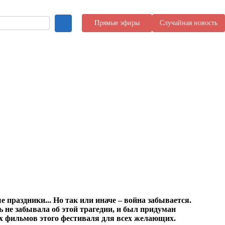
Прямые эфиры
Случайная новость
 праздники... Но так или иначе – война забывается.
не забывала об этой трагедии, и был придуман
их фильмов этого фестиваля для всех желающих.