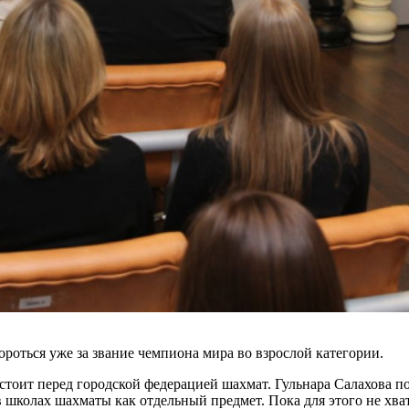
роться уже за звание чемпиона мира во взрослой категории.
стоит перед городской федерацией шахмат. Гульнара Салахова по
 школах шахматы как отдельный предмет. Пока для этого не хва