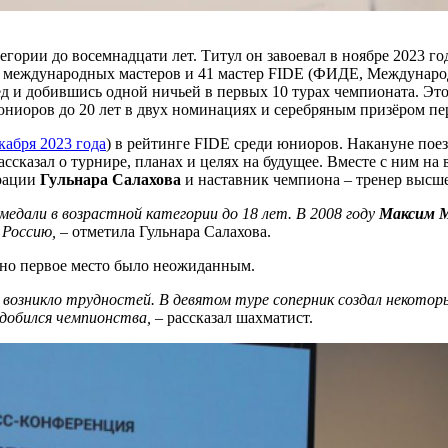
егории до восемнадцати лет. Титул он завоевал в ноябре 2023 г
12 международных мастеров и 41 мастер FIDE (ФИДЕ, Международ
ед и добившись одной ничьей в первых 10 турах чемпионата. Эт
ниоров до 20 лет в двух номинациях и серебряным призёром пер
кабря 2023 года
) в рейтинге FIDE среди юниоров. Накануне пое
ассказал о турнире, планах и целях на будущее. Вместе с ним н
рации
Гульнара Салахова
и наставник чемпиона – тренер высш
едали в возрастной категории до 18 лет. В 2008 году
Максим 
 Россию,
– отметила Гульнара Салахова.
 но первое место было неожиданным.
 возникло трудностей. В девятом туре соперник создал некоторы
 добился чемпионства,
– рассказал шахматист.