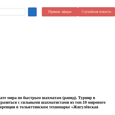
Прямые эфиры
Случайная новость
онате мира по быстрым шахматам (рапид). Турнир в
и сразиться с сильными шахматистами из топ-10 мирового
онференции в тольяттинском технопарке «Жигулёвская