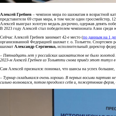
Алексей Гребнев
– чемпион мира по шахматам в возрастной кат
представители 69 стран мира, в том числе один гроссмейстер, 
Алексей выиграл золотую медаль досрочно, одержав девять поб
В 2023 году Алексей стал победителем чемпионата Азии среди ю
Сейчас Алексей Гребнев занимает 42-е место (
по данным на 1 де
организованной Федерацией шахмат г. о. Тольятти. Спортсмен р
шахмат
Александр Сергиенко,
исполнительный директор феде
– Пятнадцать лет у российских шахматистов не было золотой м
2023-м Алексей Гребнев из Тольятти снова привёз этот титул в
Сам Алексей признался: понимал, что шансы на успех большие,
– Турнир складывался очень хорошо. В первых восьми партиях не
сильно волновался, потом преодолел себя и, пожертвовав ферзя,