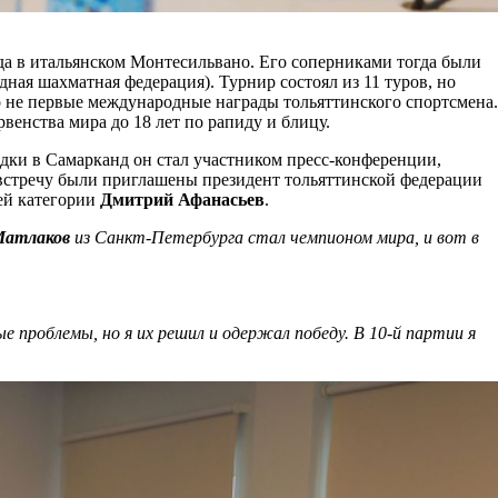
ода в итальянском Монтесильвано. Его соперниками тогда были
ная шахматная федерация). Турнир состоял из 11 туров, но
о не первые международные награды тольяттинского спортсмена.
венства мира до 18 лет по рапиду и блицу.
здки в Самарканд он стал участником пресс-конференции,
а встречу были приглашены президент тольяттинской федерации
ей категории
Дмитрий Афанасьев
.
Матлаков
из Санкт-Петербурга стал чемпионом мира, и вот в
е проблемы, но я их решил и одержал победу. В 10-й партии я