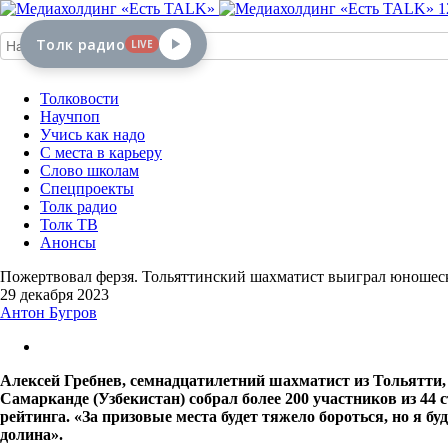
1
Толк радио
LIVE
Толковости
Научпоп
Учись как надо
С места в карьеру
Слово школам
Спецпроекты
Толк радио
Толк ТВ
Анонсы
Пожертвовал ферзя. Тольяттинский шахматист выиграл юношес
29 декабря 2023
Антон Бугров
Алексей Гребнев, семнадцатилетний шахматист из Тольятти, 
Самарканде (Узбекистан) собрал более 200 участников из 44
рейтинга. «За призовые места будет тяжело бороться, но я б
долина».