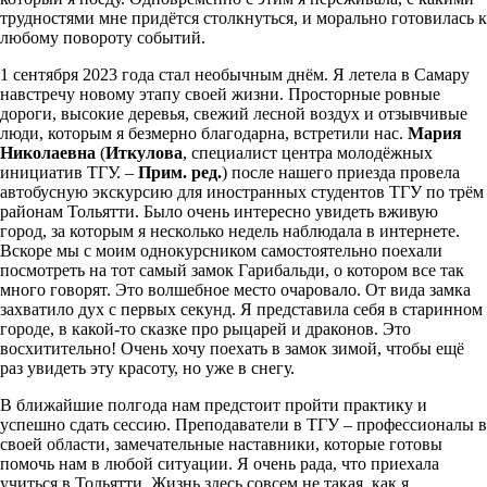
трудностями мне придётся столкнуться, и морально готовилась к
любому повороту событий.
1 сентября 2023 года стал необычным днём. Я летела в Самару
навстречу новому этапу своей жизни. Просторные ровные
дороги, высокие деревья, свежий лесной воздух и отзывчивые
люди, которым я безмерно благодарна, встретили нас.
Мария
Николаевна
(
Иткулова
, специалист центра молодёжных
инициатив ТГУ. –
Прим. ред.
) после нашего приезда провела
автобусную экскурсию для иностранных студентов ТГУ по трём
районам Тольятти. Было очень интересно увидеть вживую
город, за которым я несколько недель наблюдала в интернете.
Вскоре мы с моим однокурсником самостоятельно поехали
посмотреть на тот самый замок Гарибальди, о котором все так
много говорят. Это волшебное место очаровало. От вида замка
захватило дух с первых секунд. Я представила себя в старинном
городе, в какой-то сказке про рыцарей и драконов. Это
восхитительно! Очень хочу поехать в замок зимой, чтобы ещё
раз увидеть эту красоту, но уже в снегу.
В ближайшие полгода нам предстоит пройти практику и
успешно сдать сессию. Преподаватели в ТГУ – профессионалы в
своей области, замечательные наставники, которые готовы
помочь нам в любой ситуации. Я очень рада, что приехала
учиться в Тольятти. Жизнь здесь совсем не такая, как я