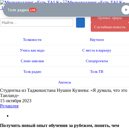
12+
Толк радио
LIVE
Прямые эфиры
Случайная новость
Толковости
Научпоп
Учись как надо
С места в карьеру
Слово школам
Спецпроекты
Толк радио
Толк ТВ
Анонсы
Студентка из Таджикистана Нушин Кузиева: «Я думала, что это
Таиланд»
15 октября 2023
Редакция
Получить новый опыт обучения за рубежом, понять, чем