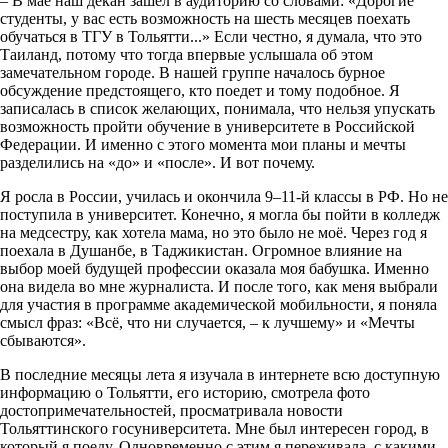
– В мае наш декан зашёл в аудиторию со словами: «Дорогие
студенты, у вас есть возможность на шесть месяцев поехать
обучаться в ТГУ в Тольятти...» Если честно, я думала, что это
Таиланд, потому что тогда впервые услышала об этом
замечательном городе. В нашей группе началось бурное
обсуждение предстоящего, кто поедет и тому подобное. Я
записалась в список желающих, понимала, что нельзя упускать
возможность пройти обучение в университете в Российской
Федерации. И именно с этого момента мои планы и мечты
разделились на «до» и «после». И вот почему.
Я росла в России, училась и окончила 9–11-й классы в РФ. Но не
поступила в университет. Конечно, я могла бы пойти в колледж
на медсестру, как хотела мама, но это было не моё. Через год я
поехала в Душанбе, в Таджикистан. Огромное влияние на
выбор моей будущей профессии оказала моя бабушка. Именно
она видела во мне журналиста. И после того, как меня выбрали
для участия в программе академической мобильности, я поняла
смысл фраз: «Всё, что ни случается, – к лучшему» и «Мечты
сбываются».
В последние месяцы лета я изучала в интернете всю доступную
информацию о Тольятти, его историю, смотрела фото
достопримечательностей, просматривала новости
Тольяттинского госуниверситета. Мне был интересен город, в
который я поеду. Одновременно с этим я переживала, с какими