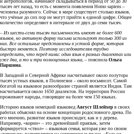
и антропологов, начинают складываться в период от 50 до 30
тысяч лет назад, то есть с момента появления Homo sapiens –
человека разумного. Сейчас в мире существует столько языков,
что учёные до сих пор не могут прийти к единой цифре. Общее
количество определяют в интервале от двух до семи тысяч.
–
Из шести-семи тысяч письменность имеют не более 600
языков, но активную форму письма используют только 300 из
них. Все остальные представлены в устной форме, которая
быстро меняется. Поэтому исследователям трудно
определить, что перед ними: один язык в разных диалектах или
уже два, а то и три полноценных языка
, – пояснила
Ольга
Паршина
.
В Западной и Северной Африке насчитывают около полутора
тысяч устных языков, в Полинезии – около восьмисот. Самой
богатой на языковое разнообразие страной является Индия. Там
насчитывается около 1650 диалектов. На территории России
проживают народы, говорящие на более чем 150 языках.
Историю языков немецкий языковед
Август Шлейхер
в своих
работах объяснял на основе концепции родословного древа. По
его мнению, развитие языков происходит, как и у дерева.
Например, «корни» – это древнейший праязык, затем
формируется «ствол» – языковая семья, которая уже по своим
«веточкам» разветвляется на современные языки.
«Если на