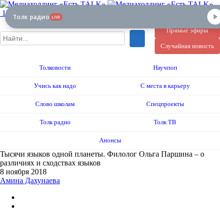
12+
Толк радио
LIVE
Прямые эфиры
Случайная новость
Толковости
Научпоп
Учись как надо
С места в карьеру
Слово школам
Спецпроекты
Толк радио
Толк ТВ
Анонсы
Тысячи языков одной планеты. Филолог Ольга Паршина – о
различиях и сходствах языков
8 ноября 2018
Амина Дахунаева