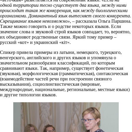
одной территории тесно существует два языка, между ними
происходит такая же конкуренция, как между биологическими
организмами. Доминантный язык вытесняет своего конкурента.
Скрещивание языков невозможно»
, – рассказала Ольга Паршина.
Также можно говорить и о родстве некоторых языков. Если
значение слова и звуковой строй языков совпадает, то, вероятно,
их объединяют родственные связи. Яркий тому пример –
русский «кот» и украинский «кiт».
Спикер привела примеры из латыни, немецкого, турецкого,
венгерского, английского и других языков и упомянула о
значительном разнообразии классификаций, по которым
сравнивают языки. Так, например, существует фонетическая
(звуковая), морфологическая (грамматическая), синтаксическая
(взаимодействие частей речи при построении связного
высказывания), социолингвистическая (мировые,
международные, национальные, региональные, местные языки)
и другие типологии языков.