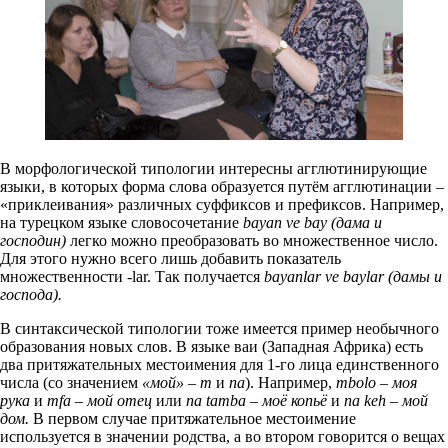
В морфологической типологии интересны агглютинирующие
языки, в которых форма слова образуется путём агглютинации –
«приклеивания» различных суффиксов и префиксов. Например,
на турецком языке словосочетание
bayan
ve
bay
(дама и
господин)
легко можно преобразовать во множественное число.
Для этого нужно всего лишь добавить показатель
множественности -lar. Так получается
bayanlar
ve
baylar
(дамы и
господа).
В синтаксической типологии тоже имеется пример необычного
образования новых слов. В языке ваи (Западная Африка) есть
два притяжательных местоимения для 1-го лица единственного
числа (со значением
«мой» –
m
и
na
). Например,
mbolo
–
моя
рука
и
mfa
– мой отец
или
na
tamba
– моё копьё
и
na
keh
– мой
дом.
В первом случае притяжательное местоимение
используется в значении родства, а во втором говорится о вещах