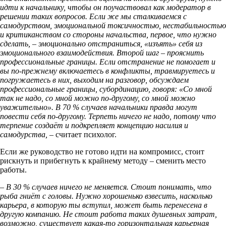
идти к начальнику, чтобы он поучаствовал как модератор в
решении таких вопросов. Если же мы сталкиваемся с
самодурством, эмоциональной токсичностью, нестабильностью
и критиканством со стороны начальства, первое, что нужно
сделать, – эмоционально отстраниться, «изъять» себя из
эмоционального взаимодействия. Второй шаг – прояснить
профессиональные границы. Если отстранение не помогает и
вы по-прежнему включаетесь в конфликты, травмируетесь и
погружаетесь в них, выходим на разговор, обсуждаем
профессиональные границы, субординацию, говоря: «Со мной
так не надо, со мной можно по-другому, со мной можно
уважительно». В 70 % случаев начальники правда могут
повести себя по-другому. Терпеть ничего не надо, потому что
терпение создаёт и подкрепляет концепцию насилия и
самодурства,
– считает психолог.
Если же руководство не готово идти на компромисс, стоит
рискнуть и прибегнуть к крайнему методу – сменить место
работы.
– В 30 % случаев ничего не меняется. Стоит понимать, что
рыба гниёт с головы. Нужно хорошенько взвесить, насколько
карьера, в которую ты вступил, может быть перенесена в
другую компанию. Не стоит работа таких душевных затрат,
возможно, существует какая-то горизонтальная карьерная