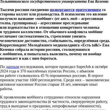
Тольяттинского государственного университета Ева Козенко
Тысячи россиян ежедневно
подвергаются
притеснениям
со
стороны коллег или руководства. В психологии это явление
получило название «моббинг» (от англ.
mob
– агрессивная
толпа, группировка) – агрессивное преследование
или издевательство в отношении конкретного человека
в трудовом коллективе. От обычного конфликта моббинг
отличают систематичность, стремление унизить
человеческое достоинство, стабильность, определённая среда.
Корреспондент Молодёжного медиахолдинга «Есть
talk!» Ева
Козенко собрала истории россиян, столкнувшихся
с моббингом, и попыталась выяснить, почему он вообще
возникает и как с ним бороться.
По
данным
исследования, которое проводил SuperJob в октябре
2024 года в 370 населённых пунктах России, с абьюзом
на работе сталкивались 45 % опрошенных россиян. В опросе
приняли участие 1600 респондентов. Среди них – экономически
активное население России старше 18 лет, имеющее опыт
работы.
К проявлениям моббинга сотрудники относили нарушения
трудового законодательства (в частности, сверхурочную работу,
труд в выходные и праздники, непрофильные обязанности),