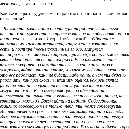
лестница,
– заявил эксперт.
Как же выбрать будущее место работы и не попасть в токсичные
отношения?
– Важно понимать, что диктатура на работе, садистские
наклонности руководителя проявляются не на собеседовании, а в
отношениях,
– считает Игорь Любачевский. –
Обратите
внимание на настороженность, напряжение, которое у вас
есть, и постарайтесь исходить из этого. Напрягся,
насторожился – задавай вопросы, проясняй, смотри, как человек
себя ведёт, отвечая на эти вопросы. Если окажется, что
человек совершенно спокойно рассказывает, как у них всё
устроено, видно, что он в теме, конкретно всё описывает, как
это всё работает, как ты будешь работать, с чем ты будешь
работать, как происходит механизм оценки, как решаются
рабочие задачи, конфликтные ситуации, все твои вопросы
могут отпасть. Если коммуникация на собеседовании
не поменяет тональность и человек всё расскажет, тогда, как
говорится, можно с Богом идти на работу. Собеседование
взаимно: собеседуют не только тебя, ты тоже собеседуешь.
Испытательный срок – не только для компании, но и для тебя.
Важнее почувствовать свою персональную профессиональную
позицию, многим этого не хватает, и они оказываются в
заложниках какой-то ужасной работы. Важно не забывать про