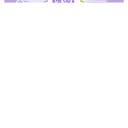
Азбука иллюзий 2.0: подкаст-инструкция к
собственному разуму. Эффект Даннинга-
Крюгера