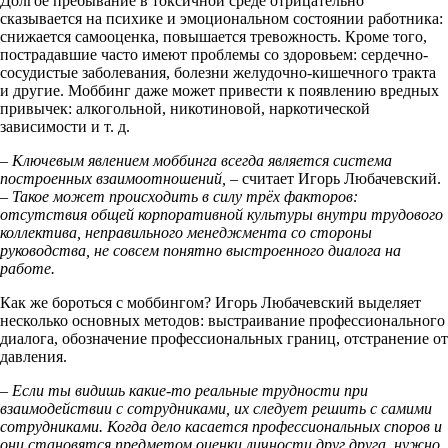
Долгое пребывание в токсичной среде отрицательно
сказывается на психике и эмоциональном состоянии работника:
снижается самооценка, повышается тревожность. Кроме того,
пострадавшие часто имеют проблемы со здоровьем: сердечно-
сосудистые заболевания, болезни желудочно-кишечного тракта
и другие. Моббинг даже может привести к появлению вредных
привычек: алкогольной, никотиновой, наркотической
зависимости и т. д.
– Ключевым явлением моббинга всегда является система
построенных взаимоотношений, –
считает Игорь Любачевский.
– Такое может происходить в силу трёх факторов:
отсутствия общей корпоративной культуры внутри трудового
коллектива, неправильного менеджмента со стороны
руководства, не совсем понятно выстроенного диалога на
работе.
Как же бороться с моббингом? Игорь Любачевский выделяет
несколько основных методов: выстраивание профессионального
диалога, обозначение профессиональных границ, отстранение от
давления.
– Если ты видишь какие-то реальные трудности при
взаимодействии с сотрудниками, их следует решить с самими
сотрудниками. Когда дело касается профессиональных споров и
они становятся предметом оценки личности друг друга, нужно