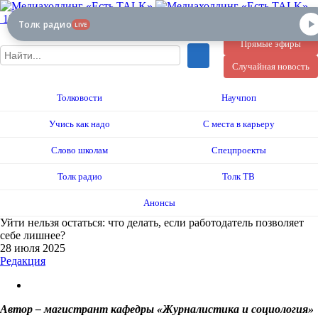
12+
Толк радио
LIVE
Прямые эфиры
Случайная новость
Толковости
Научпоп
Учись как надо
С места в карьеру
Слово школам
Спецпроекты
Толк радио
Толк ТВ
Анонсы
Уйти нельзя остаться: что делать, если работодатель позволяет
себе лишнее?
28 июля 2025
Редакция
Автор – магистрант кафедры «Журналистика и социология»