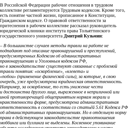
В Российской Федерации рабочие отношения в трудовом
коллективе регламентируются Трудовым кодексом. Кроме того,
есть понятие частной жизни, прописанное в Конституции,
Гражданском кодексе. О правовой ответственности за
притеснения в рабочем коллективе рассказал руководитель
юридической клиники института права Тольяттинского
государственного университета
Дмитрий Кузьмин
:
– В большинстве случаев методы травли на работе не
подпадают под описание правонарушений и преступлений,
предусмотренных Кодексом об административных
правонарушениях и Уголовным кодексом РФ,
но в законодательстве существуют связанные с проблемой
травли понятия: «оскорбление», «клевета» и
«побои» (применение физической силы), за которые, в свою
очередь, уже предусмотрена юридическая ответственность.
Например, за оскорбление, то есть унижение чести
и достоинства другого лица, выраженное в неприличной или
иной противоречащей общепринятым нормам морали и
нравственности форме, предусмотрена административная
ответственность в соответствии со статьёй 5.61 Кодекса РФ
об административных правонарушениях. Но в отдельную норму
права в действующем законодательстве правоотношения
моббинга или буллинга не выделены. Косвенное упоминание
объекта исследования упомянуто законодателем в части