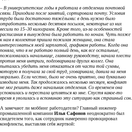
– В университетские годы я работала в отделении почтовой
связи. Приходила после занятий, сортировала почту. Условия
труда были достаточно тяжёлыми: в день нужно было
отработать несколько десятков посылок, некоторые из них
весили по 15–30 килограмм. Кроме того, из-за особенностей
расписания я вынуждена была работать по ночам. Чуть позже
к нам в коллектив пришла пожилая женщина, она стала
интересоваться моей зарплатой, графиком работы. Когда она
поняла, что я не работаю полный день, как все остальные,
пожаловалась начальнице, главному руководству, начала плести
против меня интриги, подговаривала других коллег. Она
пыталась убедить меня отказаться от части той суммы,
которую я получала за свой труд, уговаривала, давила на меня
морально. Если честно, было не очень приятно, она буквально
изводила меня. Так продолжалось несколько месяцев, конфликт
не мог решить даже начальник отделения. Со временем она
успокоилась и перестала цепляться ко мне. Спустя какое-то
время я уволилась и вспоминаю эту ситуацию как страшный сон.
А замечают ли моббинг работодатели? Главный инженер
промышленной компании
Илья Сафонов
неоднократно был
свидетелем того, как сотрудник намеренно провоцировал
конфликты, выставляя себя жертвой: