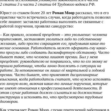
2 статьи 3 и части 2 статьи 64 Трудового кодекса РФ.
Юрист со стажем более 20 лет
Роман Моор
рассказал, что в его
практике часто встречались случаи, когда работодатель позволял
себе лишнее: заставлял работника выполнять не связанные с
работой поручения, проявлял самодурство:
– Как правило, основной прецедент – это увольнение: человека
притесняют, заставляют уволиться либо по собственному
желанию, либо просто сокращают его, придумывая какие-то
веские основания. Работодатель может оформить ему какие-
то прогулы либо создавать дискомфортную обстановку. Часто
бывает такое, что человека лишают премии. Был у меня
прецедент: руководителю не понравилось, что по его звонку не
пришла работница, чтобы лично доложить о ситуации на
работе. За неповиновение он лишил её квартальной и годовой
премии. Часто бывает, что применяют дисциплинарные
взыскания, когда работодатель считает, что нужно исполнять
его личную волю, включая какие-то личные поручения, которые
не имеют отношения к профессиональной деятельности. В
этом случае работник должен ссылаться на должностные
инструкции и исполнять то, что предусмотрено трудовым
договором.
Как утверждает Роман Моор, случаи притеснений работников в