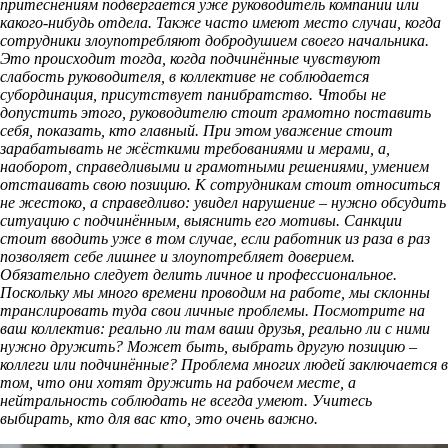
притеснениям подвергается уже руководитель компании или
какого-нибудь отдела. Также часто имеют место случаи, когда
сотрудники злоупотребляют добродушием своего начальника.
Это происходит тогда, когда подчинённые чувствуют
слабость руководителя, в коллективе не соблюдается
субординация, присутствует панибратство. Чтобы не
допустить этого, руководителю стоит грамотно поставить
себя, показать, кто главный. При этом уважение стоит
зарабатывать не жёсткими требованиями и мерами, а,
наоборот, справедливыми и грамотными решениями, умением
отстаивать свою позицию. К сотрудникам стоит относиться
не жестоко, а справедливо: увидел нарушение – нужно обсудить
ситуацию с подчинённым, выяснить его мотивы. Санкции
стоит вводить уже в том случае, если работник из раза в раз
позволяет себе лишнее и злоупотребляет доверием.
Обязательно следует делить личное и профессиональное.
Поскольку мы много времени проводим на работе, мы склонны
транслировать туда свои личные проблемы. Посмотрите на
ваш коллектив: реально ли там ваши друзья, реально ли с ними
нужно дружить? Может быть, выбрать другую позицию –
коллеги или подчинённые? Проблема многих людей заключается в
том, что они хотят дружить на рабочем месте, а
нейтральность соблюдать не всегда умеют. Учитесь
выбирать, кто для вас кто, это очень важно.