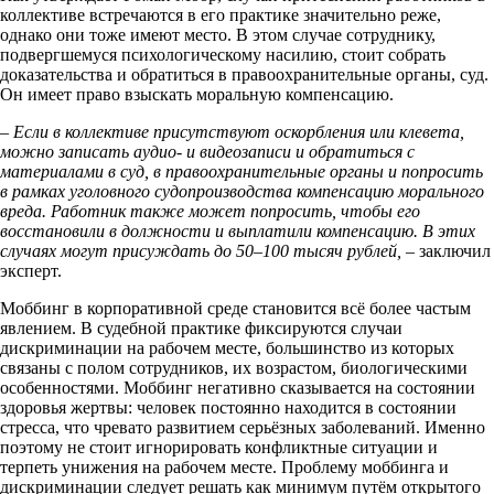
коллективе встречаются в его практике значительно реже,
однако они тоже имеют место. В этом случае сотруднику,
подвергшемуся психологическому насилию, стоит собрать
доказательства и обратиться в правоохранительные органы, суд.
Он имеет право взыскать моральную компенсацию.
– Если в коллективе присутствуют оскорбления или клевета,
можно записать аудио- и видеозаписи и обратиться с
материалами в суд, в правоохранительные органы и попросить
в рамках уголовного судопроизводства компенсацию морального
вреда. Работник также может попросить, чтобы его
восстановили в должности и выплатили компенсацию. В этих
случаях могут присуждать до 50–100 тысяч рублей, –
заключил
эксперт.
Моббинг в корпоративной среде становится всё более частым
явлением. В судебной практике фиксируются случаи
дискриминации на рабочем месте, большинство из которых
связаны с полом сотрудников, их возрастом, биологическими
особенностями. Моббинг негативно сказывается на состоянии
здоровья жертвы: человек постоянно находится в состоянии
стресса, что чревато развитием серьёзных заболеваний. Именно
поэтому не стоит игнорировать конфликтные ситуации и
терпеть унижения на рабочем месте. Проблему моббинга и
дискриминации следует решать как минимум путём открытого