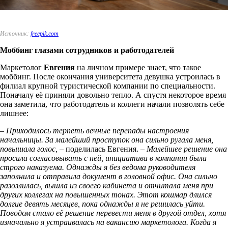
Источник:
freepik.com
Моббинг глазами сотрудников и работодателей
Маркетолог
Евгения
на личном примере знает, что такое
моббинг. После окончания университета девушка устроилась в
филиал крупной туристической компании по специальности.
Поначалу её приняли довольно тепло. А спустя некоторое время
она заметила, что работодатель и коллеги начали позволять себе
лишнее:
– Приходилось терпеть вечные перепады настроения
начальницы. За малейший проступок она сильно ругала меня,
повышала голос, –
поделилась Евгения.
– Малейшее решение она
просила согласовывать с ней, инициатива в компании была
строго наказуема. Однажды я без ведома руководителя
заполнила и отправила документ в головной офис. Она сильно
разозлилась, вышла из своего кабинета и отчитала меня при
других коллегах на повышенных тонах. Этот кошмар длился
долгие девять месяцев, пока однажды я не решилась уйти.
Поводом стало её решение перевести меня в другой отдел, хотя
изначально я устраивалась на вакансию маркетолога. Когда я