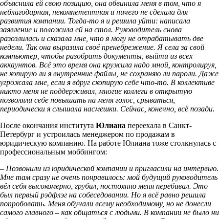
объяснила ей свою позицию, она обвинила меня в том, что я
неблагодарная, некомпетентная и ничего не сделала для
развития компании. Тогда-то я и решила уйти: написала
заявление и положила ей на стол. Руководитель снова
разозлилась и сказала мне, что я могу не отрабатывать две
недели. Так она выразила своё пренебрежение. Я села за свой
компьютер, чтобы разобрать документы, выйти из всех
аккаунтов. Всё это время она кружила надо мной, контролируя,
не копирую ли я внутренние файлы, не сохраняю ли пароли. Даже
угрожала мне, если я вдруг скопирую себе что-то. В коллективе
никто меня не поддерживал, многие коллеги в открытую
позволяли себе повышать на меня голос, срываться,
периодически я слышала насмешки. Сейчас, конечно, всё позади.
После окончания института
Юлиана
переехала в Санкт-
Петербург и устроилась менеджером по продажам в
юридическую компанию. На работе Юлиана тоже столкнулась с
профессиональным моббингом:
– Позвонили из юридической компании и пригласили на интервью.
Мне там сразу не очень понравилось: мой будущий руководитель
вёл себя высокомерно, грубил, постоянно меня перебивал. Это
был первый рэдфлэг на собеседовании. Но я всё равно решила
попробовать. Меня обучали всему необходимому, но не донесли
самого главного – как общаться с людьми. В компании не было ни