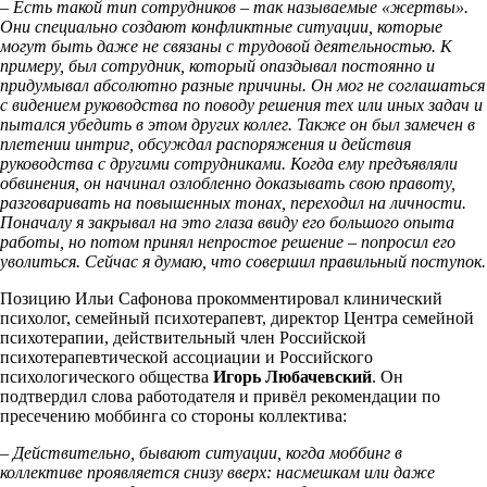
– Есть такой тип сотрудников – так называемые «жертвы».
Они специально создают конфликтные ситуации, которые
могут быть даже не связаны с трудовой деятельностью. К
примеру, был сотрудник, который опаздывал постоянно и
придумывал абсолютно разные причины. Он мог не соглашаться
с видением руководства по поводу решения тех или иных задач и
пытался убедить в этом других коллег. Также он был замечен в
плетении интриг, обсуждал распоряжения и действия
руководства с другими сотрудниками. Когда ему предъявляли
обвинения, он начинал озлобленно доказывать свою правоту,
разговаривать на повышенных тонах, переходил на личности.
Поначалу я закрывал на это глаза ввиду его большого опыта
работы, но потом принял непростое решение – попросил его
уволиться. Сейчас я думаю, что совершил правильный поступок.
Позицию Ильи Сафонова прокомментировал клинический
психолог, семейный психотерапевт, директор Центра семейной
психотерапии, действительный член Российской
психотерапевтической ассоциации и Российского
психологического общества
Игорь Любачевский
. Он
подтвердил слова работодателя и привёл рекомендации по
пресечению моббинга со стороны коллектива:
– Действительно, бывают ситуации, когда моббинг в
коллективе проявляется снизу вверх: насмешкам или даже