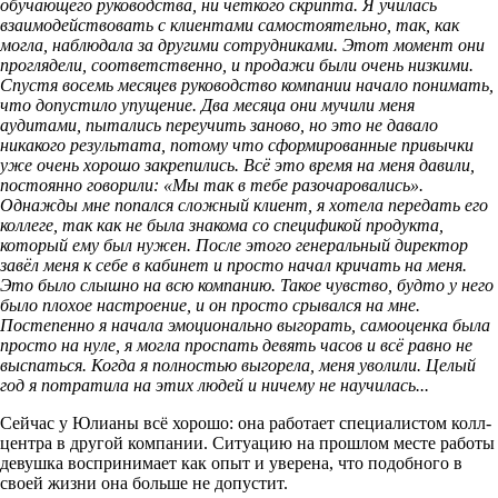
обучающего руководства, ни чёткого скрипта. Я училась
взаимодействовать с клиентами самостоятельно, так, как
могла, наблюдала за другими сотрудниками. Этот момент они
проглядели, соответственно, и продажи были очень низкими.
Спустя восемь месяцев руководство компании начало понимать,
что допустило упущение. Два месяца они мучили меня
аудитами, пытались переучить заново, но это не давало
никакого результата, потому что сформированные привычки
уже очень хорошо закрепились. Всё это время на меня давили,
постоянно говорили: «Мы так в тебе разочаровались».
Однажды мне попался сложный клиент, я хотела передать его
коллеге, так как не была знакома со спецификой продукта,
который ему был нужен. После этого генеральный директор
завёл меня к себе в кабинет и просто начал кричать на меня.
Это было слышно на всю компанию. Такое чувство, будто у него
было плохое настроение, и он просто срывался на мне.
Постепенно я начала эмоционально выгорать, самооценка была
просто на нуле, я могла проспать девять часов и всё равно не
выспаться. Когда я полностью выгорела, меня уволили. Целый
год я потратила на этих людей и ничему не научилась...
Сейчас у Юлианы всё хорошо: она работает специалистом колл-
центра в другой компании. Ситуацию на прошлом месте работы
девушка воспринимает как опыт и уверена, что подобного в
своей жизни она больше не допустит.