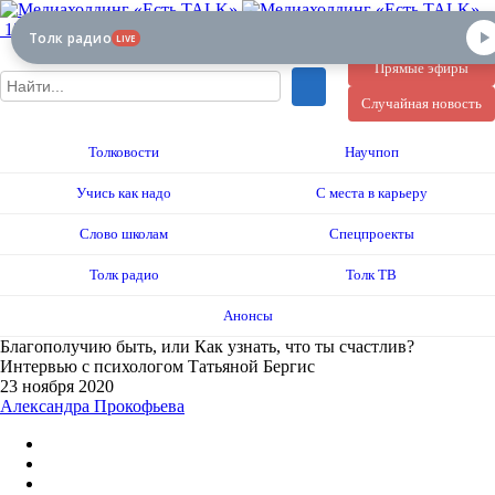
12+
Толк радио
LIVE
Прямые эфиры
Случайная новость
Толковости
Научпоп
Учись как надо
С места в карьеру
Слово школам
Спецпроекты
Толк радио
Толк ТВ
Анонсы
Благополучию быть, или Как узнать, что ты счастлив?
Интервью с психологом Татьяной Бергис
23 ноября 2020
Александра Прокофьева